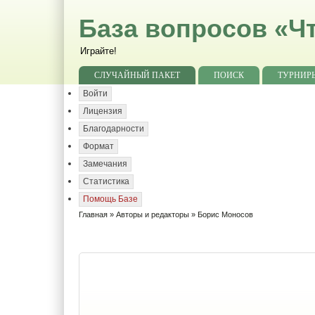
База вопросов «Чт
Играйте!
СЛУЧАЙНЫЙ ПАКЕТ
ПОИСК
ТУРНИР
Войти
Лицензия
Благодарности
Формат
Замечания
Статистика
Помощь Базе
Главная
»
Авторы и редакторы
» Борис Моносов