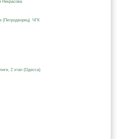
я Некрасова
в (Петродворец). ЧГК
иги, 2 этап (Одесса)