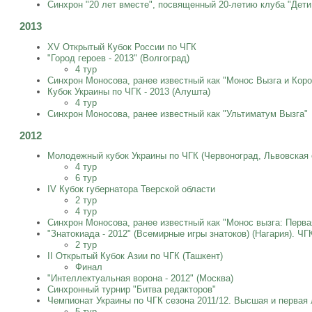
Синхрон "20 лет вместе", посвященный 20-летию клуба "Дети
2013
XV Открытый Кубок России по ЧГК
"Город героев - 2013" (Волгоград)
4 тур
Синхрон Моносова, ранее известный как "Монос Вызга и Кор
Кубок Украины по ЧГК - 2013 (Алушта)
4 тур
Синхрон Моносова, ранее известный как "Ультиматум Вызга"
2012
Молодежный кубок Украины по ЧГК (Червоноград, Львовская 
4 тур
6 тур
IV Кубок губернатора Тверской области
2 тур
4 тур
Синхрон Моносова, ранее известный как "Монос вызга: Перва
"Знатокиада - 2012" (Всемирные игры знатоков) (Нагария). ЧГ
2 тур
II Открытый Кубок Азии по ЧГК (Ташкент)
Финал
"Интеллектуальная ворона - 2012" (Москва)
Синхронный турнир "Битва редакторов"
Чемпионат Украины по ЧГК сезона 2011/12. Высшая и первая л
5 тур