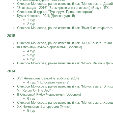
Синхрон Моносова, ранее известный как "Монос вызга: Давай
"Знатокиада - 2016" (Всемирные игры знатоков) (Баку). ЧГК
Синхронный турнир "Турнирум: Проба четвертая"
Кубок Физтеха - 2016 (Долгопрудный)
1 тур
2 тур
Синхрон Моносова, ранее известный как "Вызг 9 из открытого
2015
Синхрон Моносова, ранее известный как "М0н07 вызга: Живи 
III Открытый Кубок Черноземья (Воронеж)
4 тур
5 тур
6 тур
Синхрон Моносова, ранее известный как "Монос Вызга и Дар
2014
XVI Чемпионат Санкт-Петербурга (2014)
4 тур. "Полосатая неясыть"
Синхрон Моносова, ранее известный как "Монос вызга: Эпизод
VI: Return Of The Jedi")
II Открытый Кубок Черноземья (Воронеж)
6 тур
Синхрон Моносова, ранее известный как "Монос вызга: Хорош
XX Чемпионат Белоруссии (Минск)
5 тур