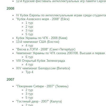
12-й Курский фестиваль интеллектуальных игр памяти Серге
2008
IV Кубок Европы по интеллектуальным играм среди студенто
"Кубок Азовского моря - 2008" (Ейск)
1 тур
2 тур
3 тур
5 тур
Кубок Украины по ЧГК - 2008 (Киев)
13-й чемпионат США (Бостон)
4 тур
"Весна в ЛЭТИ - 2008" (Санкт-Петербург)
Чемпионат Украины по ЧГК сезона 2007/08. Высшая и первая л
6 тур
VIII Открытый Кубок Зеленограда
4 тур
XIV чемпионат Белоруссии (Витебск)
Тур 4
2007
"Покорение Сибири - 2007" (Тюмень)
2 тур
3 тур
5 тур
"Гостиный двор - 2007" (Калуга)
2 тур