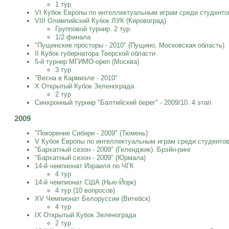
1 тур
VI Кубок Европы по интеллектуальным играм среди студенто
VIII Олимпийский Кубок ЛУК (Кировоград)
Групповой турнир. 2 тур
1/2 финала
"Пущинские просторы - 2010" (Пущино, Московская область)
II Кубок губернатора Тверской области
5-й турнир МГИМО-open (Москва)
3 тур
"Весна в Кармиэле - 2010"
X Открытый Кубок Зеленограда
2 тур
Синхронный турнир "Балтийский берег" - 2009/10. 4 этап
2009
"Покорение Сибири - 2009" (Тюмень)
V Кубок Европы по интеллектуальным играм среди студентов
"Бархатный сезон - 2009" (Геленджик). Брэйн-ринг
"Бархатный сезон - 2009" (Юрмала)
14-й чемпионат Израиля по ЧГК
4 тур
14-й чемпионат США (Нью-Йорк)
4 тур (10 вопросов)
XV Чемпионат Белоруссии (Витебск)
4 тур
IX Открытый Кубок Зеленограда
2 тур