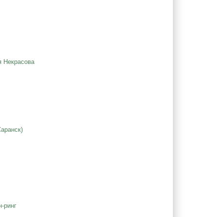
я Некрасова
Саранск)
н-ринг