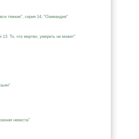
 все тяжкие", серия 14, "Озимандия"
 13: То, что мертво, умереть не может"
езьян"
разная невеста"