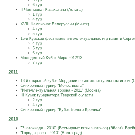
6 тур
II Чемпионат Казахстана (Астана)
1 тур
4 тур
XVIII Чемпионат Белоруссии (Минск)
4 тур
5 тур
15-й Курский фестиваль интеллектуальных игр памяти Серге
4 тур
5 тур
6 тур
Молодежный Кубок Мира 2012/13
7 тур
2011
13-й открытый кубок Мордовии по интеллектуальным играм (
Синхронный турнир "Монос вызга"
"Интеллектуальная ворона - 2011" (Москва)
III Кубок губернатора Тверской области
2 тур
4 тур
Синхронный турнир "Кубок Белого Кролика"
2010
"Знатокиада - 2010" (Всемирные игры знатоков) (Эйлат). Брей
"Город героев - 2010" (Волгоград)