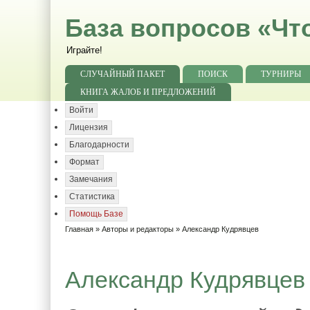
База вопросов «Чт
Играйте!
СЛУЧАЙНЫЙ ПАКЕТ
ПОИСК
ТУРНИРЫ
КНИГА ЖАЛОБ И ПРЕДЛОЖЕНИЙ
Войти
Лицензия
Благодарности
Формат
Замечания
Статистика
Помощь Базе
Главная
»
Авторы и редакторы
» Александр Кудрявцев
Александр Кудрявцев