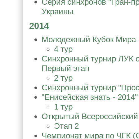
Серия синхронов "Гран-при
Украины
2014
Молодежный Кубок Мира -
4 тур
Синхронный турнир ЛУК с
Первый этап
2 тур
Синхронный турнир "Прос
"Енисейская знать - 2014"
1 тур
Открытый Всероссийский 
Этап 2
Чемпионат мира по ЧГК (С