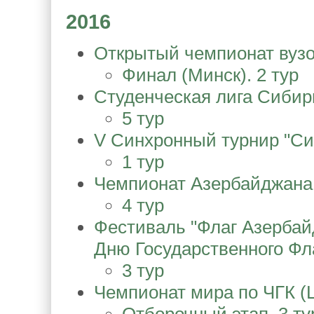
2016
Открытый чемпионат вузо
Финал (Минск). 2 тур
Студенческая лига Сибири
5 тур
V Синхронный турнир "Син
1 тур
Чемпионат Азербайджана -
4 тур
Фестиваль "Флаг Азербай
Дню Государственного Фл
3 тур
Чемпионат мира по ЧГК (
Отборочный этап. 3 ту