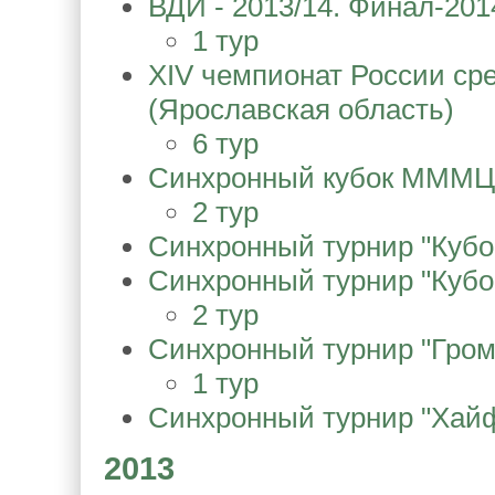
ВДИ - 2013/14. Финал-201
1 тур
XIV чемпионат России ср
(Ярославская область)
6 тур
Синхронный кубок МММЦ
2 тур
Синхронный турнир "Кубок
Синхронный турнир "Кубо
2 тур
Синхронный турнир "Гром
1 тур
Синхронный турнир "Хайф
2013