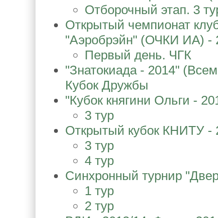
Отборочный этап. 3 ту
Открытый чемпионат клуб
"Аэробрэйн" (ОЧКИ ИА) - 
Первый день. ЧГК
"Знатокиада - 2014" (Все
Кубок Дружбы
"Кубок княгини Ольги - 20
3 тур
Открытый кубок КНИТУ - 
3 тур
4 тур
Синхронный турнир "Дверь
1 тур
2 тур