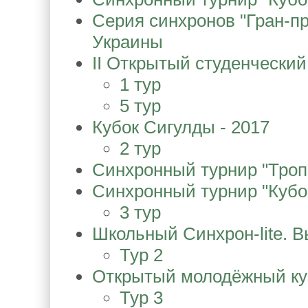
Серия синхронов "Гран-при
Украины
II Открытый студенческий
1 тур
5 тур
Кубок Сигулды - 2017
2 тур
Синхронный турнир "Тропи
Синхронный турнир "Кубо
3 тур
Школьный Синхрон-lite. В
Тур 2
Открытый молодёжный ку
Тур 3