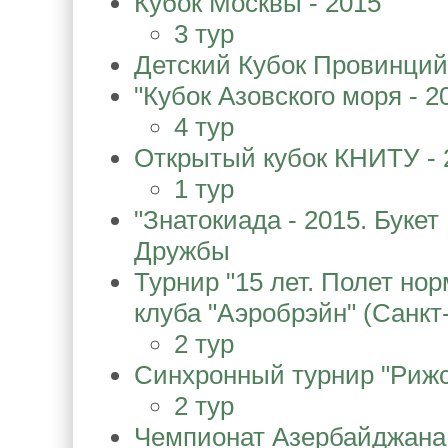
Кубок Москвы - 2015
3 тур
Детский Кубок Провинций 
"Кубок Азовского моря - 2
4 тур
Открытый кубок КНИТУ - 
1 тур
"Знатокиада - 2015. Буке
Дружбы
Турнир "15 лет. Полет н
клуба "Аэробрэйн" (Санкт
2 тур
Синхронный турнир "Рижс
2 тур
Чемпионат Азербайджана -