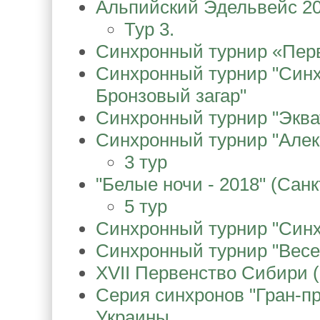
Альпийский Эдельвейс 2
Тур 3.
Синхронный турнир «Пер
Синхронный турнир "Синх
Бронзовый загар"
Синхронный турнир "Эква
Синхронный турнир "Алек
3 тур
"Белые ночи - 2018" (Санк
5 тур
Синхронный турнир "Синх
Синхронный турнир "Весе
XVII Первенство Сибири 
Серия синхронов "Гран-при
Украины