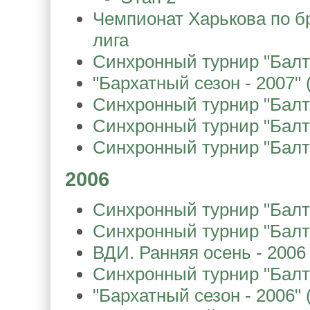
Чемпионат Харькова по б
лига
Синхронный турнир "Балти
"Бархатный сезон - 2007"
Синхронный турнир "Балти
Синхронный турнир "Балти
Синхронный турнир "Балти
2006
Синхронный турнир "Балти
Синхронный турнир "Балти
ВДИ. Ранняя осень - 2006
Синхронный турнир "Балти
"Бархатный сезон - 2006"