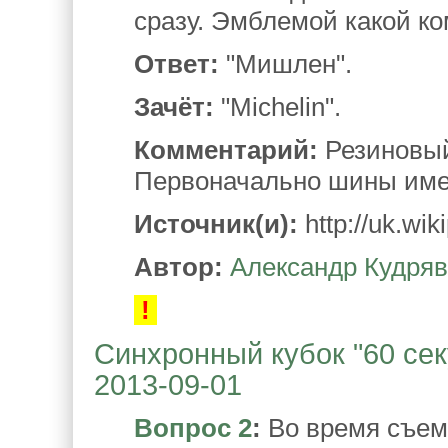
сразу. Эмблемой какой к
Ответ:
"Мишлен".
Зачёт:
"Michelin".
Комментарий:
Резиновый
Первоначально шины имел
Источник(и):
http://uk.wi
Автор:
Александр Кудря
!
Синхронный кубок "60 секу
2013-09-01
Вопрос 2
:
Во время съем