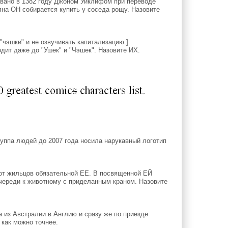
овано в 1382 году Джоном Уиклифом при переводе
на ОН собирается купить у соседа рощу. Назовите
"чэшки" и не озвучивать капитализацию.]
ит даже до "Ушек" и "Чэшек". Назовите ИХ.
руппа людей до 2007 года носила нарукавный логотип
от жильцов обязательной ЕЕ. В посвященной ЕЙ
очереди к животному с приделанным краном. Назовите
 из Австралии в Англию и сразу же по приезде
 как можно точнее.