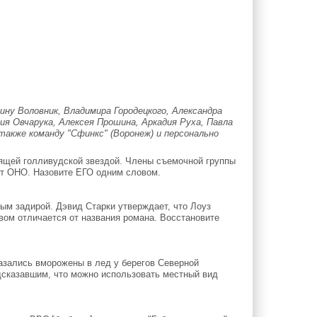
ну Воловник, Владимира Городецкого, Александра
рия Овчарука, Алексея Прошина, Аркадия Руха, Павла
также команду "Сфинкс" (Воронеж) и персонально
ящей голливудской звездой. Члены съемочной группы
дет ОНО. Назовите ЕГО одним словом.
ым задирой. Дэвид Старки утверждает, что Лоуз
м отличается от названия романа. Восстановите
азались вморожены в лед у берегов Северной
дсказавшим, что можно использовать местный вид