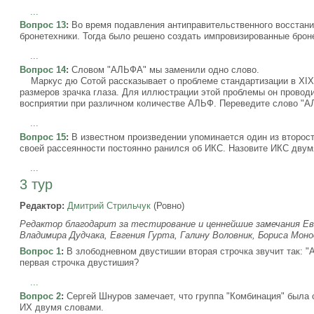
...
Вопрос 13
:
Во время подавления антиправительственного восстани
бронетехники. Тогда было решено создать импровизированные брон
...
Вопрос 14
:
Словом "АЛЬФА" мы заменили одно слово.
Маркус дю Сотой рассказывает о проблеме стандартизации в XIX в
размеров зрачка глаза. Для иллюстрации этой проблемы он проводи
восприятии при различном количестве АЛЬФ. Переведите слово "А
...
Вопрос 15
:
В известном произведении упоминается один из второс
своей рассеянности постоянно ранился об ИКС. Назовите ИКС двум
...
3 тур
Редактор:
Дмитрий Стрильчук
(Ровно)
Редактор благодарит за тестирование и ценнейшие замечания Ев
Владимира Дудчака, Евгения Гурта, Галину Воловник, Бориса Моно
Вопрос 1
:
В злободневном двустишии вторая строчка звучит так: "А
первая строчка двустишия?
...
Вопрос 2
:
Сергей Шнуров замечает, что группа "Комбинация" была
ИХ двумя словами.