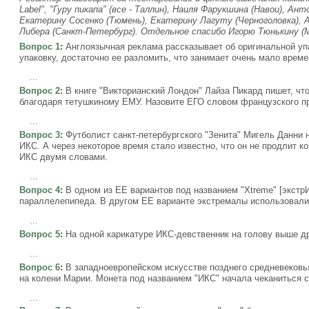
Label", "Гуру пикапа" (все - Таллин), Наиля Фарукшина (Навои), Ан
Екатерину Сосенко (Тюмень), Екатерину Лагуту (Черноголовка), А
Либера (Санкт-Петербург). Отдельное спасибо Игорю Тюнькину (М
Вопрос 1
:
Англоязычная реклама рассказывает об оригинальной уп
упаковку, достаточно ее разломить, что занимает очень мало време
...
Вопрос 2
:
В книге "Викторианский Лондон" Лайза Пикард пишет, что
благодаря тетушкиному ЕМУ. Назовите ЕГО словом французского п
...
Вопрос 3
:
Футболист санкт-петербургского "Зенита" Мигель Данни 
ИКС. А через некоторое время стало известно, что он не продлит ко
ИКС двумя словами.
...
Вопрос 4
:
В одном из ЕЕ вариантов под названием "Xtreme" [экстр
параллелепипеда. В другом ЕЕ варианте экстремалы использовали
...
Вопрос 5
:
На одной карикатуре ИКС-девственник на голову выше д
...
Вопрос 6
:
В западноевропейском искусстве позднего средневеков
на колени Марии. Монета под названием "ИКС" начала чеканиться с 
...