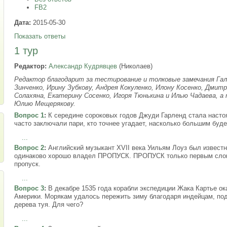
FB2
Дата:
2015-05-30
Показать ответы
1 тур
Редактор:
Александр Кудрявцев
(Николаев)
Редактор благодарит за тестирование и толковые замечания Гали
Зинченко, Ирину Зубкову, Андрея Кокуленко, Илону Косенко, Дмит
Солахяна, Екатерину Сосенко, Игоря Тюнькина и Илью Чадаева, а 
Юлию Мещерякову.
Вопрос 1
:
К середине сороковых годов Джуди Гарленд стала насто
часто заключали пари, кто точнее угадает, насколько большим бу
...
Вопрос 2
:
Английский музыкант XVII века Уильям Лоуз был известн
одинаково хорошо владел ПРОПУСК. ПРОПУСК только первым слово
пропуск.
...
Вопрос 3
:
В декабре 1535 года корабли экспедиции Жака Картье ок
Америки. Морякам удалось пережить зиму благодаря индейцам, по
дерева туя. Для чего?
...