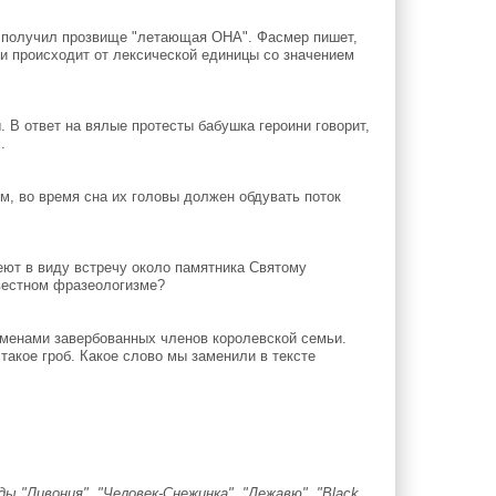
о получил прозвище "летающая ОНА". Фасмер пишет,
 и происходит от лексической единицы со значением
 В ответ на вялые протесты бабушка героини говорит,
.
, во время сна их головы должен обдувать поток
меют в виду встречу около памятника Святому
вестном фразеологизме?
именами завербованных членов королевской семьи.
такое гроб. Какое слово мы заменили в тексте
 "Ливония", "Человек-Снежинка", "Дежавю", "Black