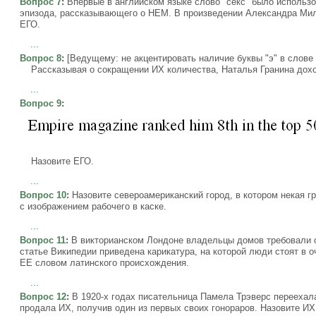
Вопрос 7
:
Впервые в английском языке слово "секс" было использ
эпизода, рассказывающего о НЕМ. В произведении Александра Мил
ЕГО.
...
Вопрос 8
:
[Ведущему: не акцентировать наличие буквы "э" в слове 
Рассказывая о сокращении ИХ количества, Наталья Гранина доход
...
Вопрос 9
:
Назовите ЕГО.
...
Вопрос 10
:
Назовите североамериканский город, в котором некая г
с изображением рабочего в каске.
...
Вопрос 11
:
В викторианском Лондоне владельцы домов требовали 
статье Википедии приведена карикатура, на которой люди стоят в 
ЕЕ словом латинского происхождения.
...
Вопрос 12
:
В 1920-х годах писательница Памела Трэверс переехала
продала ИХ, получив один из первых своих гонораров. Назовите ИХ