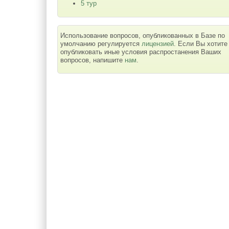
5 тур
Использование вопросов, опубликованных в Базе по
умолчанию регулируется
лицензией
. Если Вы хотите
опубликовать иные условия распростанения Ваших
вопросов, напишите
нам
.