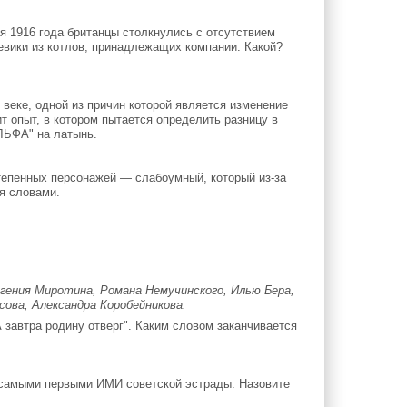
я 1916 года британцы столкнулись с отсутствием
евики из котлов, принадлежащих компании. Какой?
еке, одной из причин которой является изменение
т опыт, в котором пытается определить разницу в
ЛЬФА" на латынь.
тепенных персонажей — слабоумный, который из-за
я словами.
гения Миротина, Романа Немучинского, Илью Бера,
сова, Александра Коробейникова.
 завтра родину отверг". Каким словом заканчивается
 самыми первыми ИМИ советской эстрады. Назовите