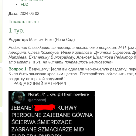
FB2
Дата:
2024-06-02
Показать ответы
1 тур.
Редактор:
Максим Янке (Нови-Сад)
Редактор благодарит за помощь в подготовке вопросов: М.Н. [эм эн
Печо́рина, Оле́га Кожеду́ба, Илью Кириллова, Дмитрия Сира́зова, Д
Мирзо́ева, Екатерину Виноградову, Алексея Шматко́ва Редактор 
это играть, я хз, но читать понравилось неимоверно»
Вопрос 1
:
Ведущему: [если вы сделали черно-белую раздатку, пер
было быть замазано красным цветом. Постарайтесь объяснить так, 
раздатку авторской задумкой.]
РАЗДАТОЧНЫЙ МАТЕРИАЛ: [