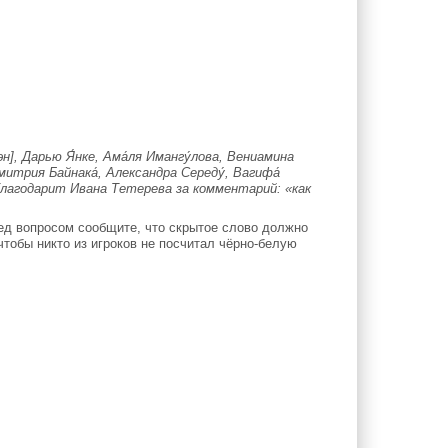
], Дарью Я́нке, Ама́ля Имангу́лова, Вениамина
митрия Байнака́, Александра Середу́, Вагифа́
благодарит Ивана Тетерева за комментарий: «как
ед вопросом сообщите, что скрытое слово должно
чтобы никто из игроков не посчитал чёрно-белую