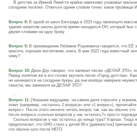
В детстве за Ириной Леме́тти крайне навязчиво ухаживал мальчик
соседнем посёлке. Ответьте одним словом точно: какое прозвище 
...
Вопрос 8
:
В одной из школ Белграда в 2023 году произошло массо
здания напротив школы долгое время находился ОН, который был 
двумя словами на одну букву.
...
Вопрос 9
:
В произведении Лю́бивое Р́шумовича говорится, что ЕЁ 
красота, хорошее воспитание, книга. В мае 2022 года известный ч
чему?
...
Вопрос 10
:
Джон Доу говорил, что напевал песню «ДЕЛАЙ ЭТО», ког
Перед полётом же в его голове звучала песня «Город детства». Как
не начинаются на соседние буквы, да они вообще наверное неуместн
смысла, мы заменили на ДЕЛАЙ ЭТО?
...
Вопрос 11
:
[Указание ведущему: на самом деле спросите у игроков,
ответ (например, «осталось 2 вопроса» или «1 вопрос»), прочитайт
вопрос». После этого начните читать вопрос так, как вы обычно это
после вопроса «сколько вопросов у нас осталось?» просто подождит
Сколько вопросов у нас осталось до конца тура? Хорошо. Тогда я
предполагает, что ОНО стало у детей 90-х [девяностых] причиной 
что обычно шло после НЕГО.