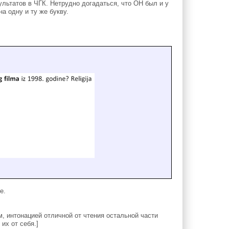
ьтатов в ЧГК. Нетрудно догадаться, что ОН был и у
а одну и ту же букву.
е.
, интонацией отличной от чтения остальной части
их от себя.]