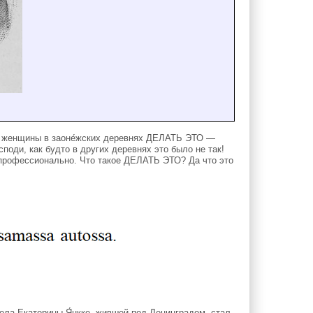
я женщины в заоне́жских деревнях ДЕЛАТЬ ЭТО —
поди, как будто в других деревнях это было не так!
рофессионально. Что такое ДЕЛАТЬ ЭТО? Да что это
а Екатерины Я́нкке, жившей под Ленинградом, стал