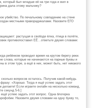
, который был младше её на три года и жил в
Ирина дала этому мальчику?
вое убийство. По печальному совпадению на стене
создан местными праворадикалами. Назовите ЕГО
защищают: растущая в свободе ёлка, птица в полёте,
еловек противопоставил ЕЁ…ответьте двумя словами:
да ребёнком проводил время на крутом берегу реки.
ие слова, которые не начинаются на парные буквы и
ы в этом туре, а ещё в них, может быть, нет никакого
 сколько вопросов осталось. Получив какой-нибудь
е фразу: «Хорошо. Тогда я ещё успею задать этот
 и делаете! Если играете онлайн на несколько команд,
е секунд 5-6.]
 ещё успею задать этот вопрос. Одна блогерка
аэрофобии. Назовите двумя словами на одну букву то,