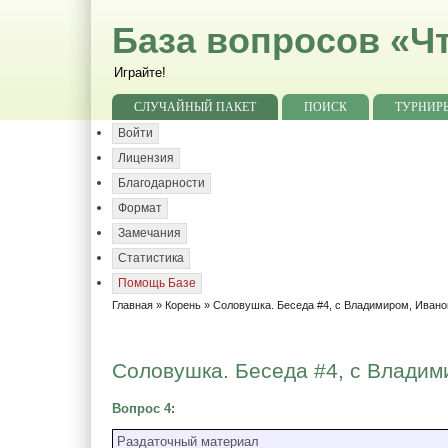
База вопросов «Чт
Играйте!
СЛУЧАЙНЫЙ ПАКЕТ
ПОИСК
ТУРНИР
Войти
Лицензия
Благодарности
Формат
Замечания
Статистика
Помощь Базе
Главная
»
Корень
»
Соловушка. Беседа #4, с Владимиром, Иван
Соловушка. Беседа #4, с Владими
Вопрос 4
:
Раздаточный материал