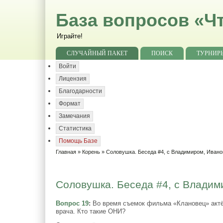
База вопросов «Чт
Играйте!
СЛУЧАЙНЫЙ ПАКЕТ
ПОИСК
ТУРНИР
Войти
Лицензия
Благодарности
Формат
Замечания
Статистика
Помощь Базе
Главная
»
Корень
»
Соловушка. Беседа #4, с Владимиром, Иван
Соловушка. Беседа #4, с Владими
Вопрос 19
:
Во время съемок фильма «Клановец» актёр
врача. Кто такие ОНИ?