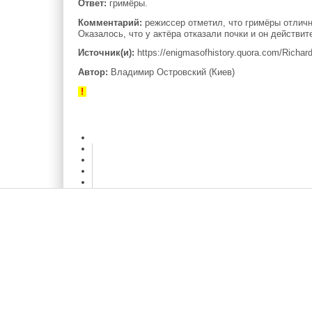
Ответ:
гримёры.
Комментарий:
режиссер отметил, что гримёры отличн
Оказалось, что у актёра отказали почки и он действи
Источник(и):
https://enigmasofhistory.quora.com/Richa
Автор:
Владимир Островский (Киев)
!