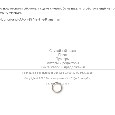
о подготовили Бёртона к сцене смерти. Услышав, что Бёртона ещё не г
тельно умирал.
rd-Burton-and-OJ-on-1974s-The-Klansman
Случайный пакет
Поиск
Турниры
Авторы и редакторы
Книга жалоб и предложений
Последнее обновление: Sun Dec 23 00:47:09 MSK 2018
Copyright © 2026
База вопросов «Что? Где? Когда?»
.
632305222316434