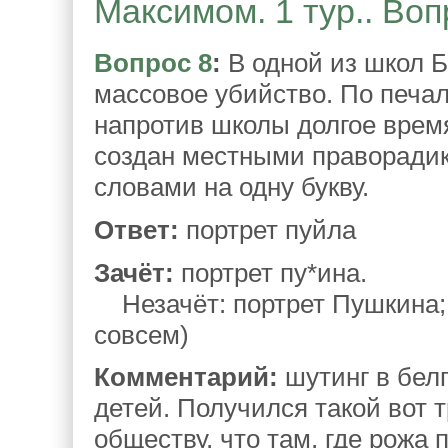
Максимом. 1 тур.. Воп
Вопрос 8
:
В одной из школ Б
массовое убийство. По печа
напротив школы долгое врем
создан местными праворади
словами на одну букву.
Ответ:
портрет пуйла
Зачёт:
портрет пу*ина.
Незачёт: портрет Пушкина; 
совсем)
Комментарий:
шутинг в бел
детей. Получился такой вот 
обществу, что там, где рожа п