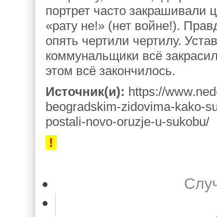
портрет часто закрашивали 
«рату не!» (нет войне!). Пра
опять чертили чертилу. Уста
коммунальщики всё закрасил
этом всё закончилось.
Источник(и):
https://www.nede
beogradskim-zidovima-kako-su-
postali-novo-oruzje-u-sukobu/
!
Слу