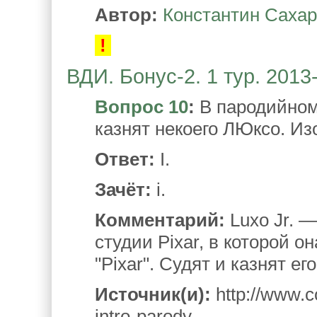
Автор:
Константин Саха
!
ВДИ. Бонус-2. 1 тур. 2013
Вопрос 10
:
В пародийном
казнят некоего ЛЮксо. Из
Ответ:
I.
Зачёт:
i.
Комментарий:
Luxo Jr. 
студии Pixar, в которой он
"Pixar". Судят и казнят е
Источник(и):
http://www.c
intro-parody