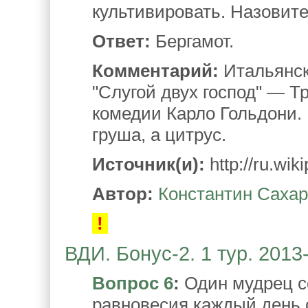
культивировать. Назовите
Ответ:
Бергамот.
Комментарий:
Итальянск
"Слугой двух господ" — 
комедии Карло Гольдони. 
груша, а цитрус.
Источник(и):
http://ru.wik
Автор:
Константин Саха
!
ВДИ. Бонус-2. 1 тур. 2013
Вопрос 6
:
Один мудрец с
равновесия каждый день 