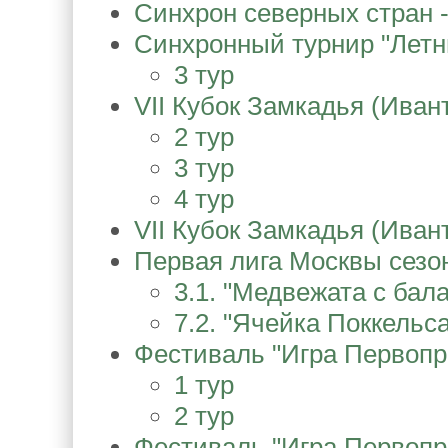
Синхрон северных стран -
Синхронный турнир "Летн
3 тур
VII Кубок Замкадья (Иван
2 тур
3 тур
4 тур
VII Кубок Замкадья (Иван
Первая лига Москвы сезона
3.1. "Медвежата с бал
7.2. "Ячейка Поккельса
Фестиваль "Игра Первопре
1 тур
2 тур
Фестиваль "Игра Первопре