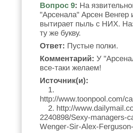
Вопрос 9
:
На язвительной
"Арсенала" Арсен Венгер 
вытирает пыль с НИХ. На
ту же букву.
Ответ:
Пустые полки.
Комментарий:
У "Арсенал
все-таки желаем!
Источник(и):
1.
http://www.toonpool.com/
2. http://www.dailymail.co.u
2240898/Sexy-managers-ca
Wenger-Sir-Alex-Ferguson