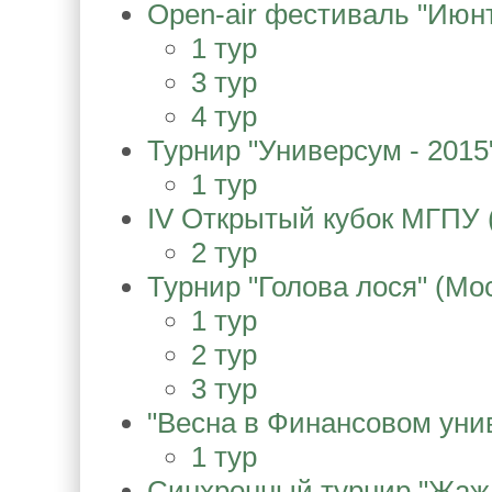
Open-air фестиваль "Июнт
1 тур
3 тур
4 тур
Турнир "Универсум - 2015
1 тур
IV Открытый кубок МГПУ 
2 тур
Турнир "Голова лося" (Мо
1 тур
2 тур
3 тур
"Весна в Финансовом унив
1 тур
Синхронный турнир "Жажд