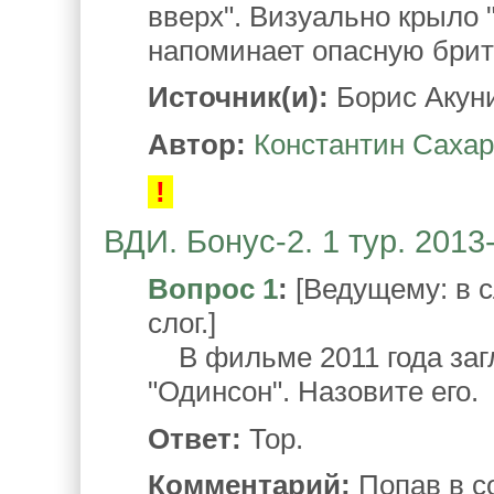
вверх". Визуально крыло
напоминает опасную брит
Источник(и):
Борис Акун
Автор:
Константин Саха
!
ВДИ. Бонус-2. 1 тур. 2013
Вопрос 1
:
[Ведущему: в с
слог.]
В фильме 2011 года загл
"Одинсон". Назовите его.
Ответ:
Тор.
Комментарий:
Попав в с