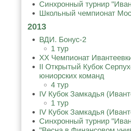
Синхронный турнир "Иван
Школьный чемпионат Мос
2013
ВДИ. Бонус-2
1 тур
XX Чемпионат Ивантеевк
II Открытый Кубок Серпух
юниорских команд
4 тур
IV Кубок Замкадья (Ивант
1 тур
IV Кубок Замкадья (Ивант
Синхронный турнир "Иван
"Весна в Финансовом унив