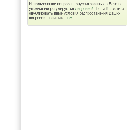
Использование вопросов, опубликованных в Базе по
умолчанию регулируется
лицензией
. Если Вы хотите
опубликовать иные условия распростанения Ваших
вопросов, напишите
нам
.