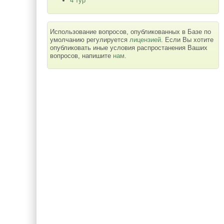
4 тур
Использование вопросов, опубликованных в Базе по
умолчанию регулируется
лицензией
. Если Вы хотите
опубликовать иные условия распростанения Ваших
вопросов, напишите
нам
.