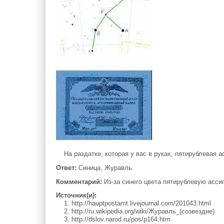
На раздатке, которая у вас в руках, пятирублевая ас
Ответ:
Синица, Журавль.
Комментарий:
Из-за синего цвета пятирублевую ассиг
Источник(и):
1. http://hauptpostamt.livejournal.com/201043.html
2. http://ru.wikipedia.org/wiki/Журавль_(созвездие)
3. http://dslov.narod.ru/pos/p164.htm