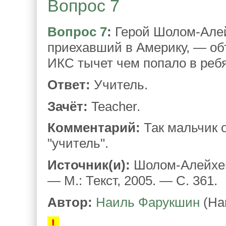
Вопрос 7
Вопрос 7
:
Герой Шолом-Алей
приехавший в Америку, — объ
ИКС тычет чем попало в ребя
Ответ:
Учитель.
Зачёт:
Teacher.
Комментарий:
Так мальчик о
"учитель".
Источник(и):
Шолом-Алейхем
— М.: Текст, 2005. — С. 361.
Автор:
Наиль Фарукшин
(На
!