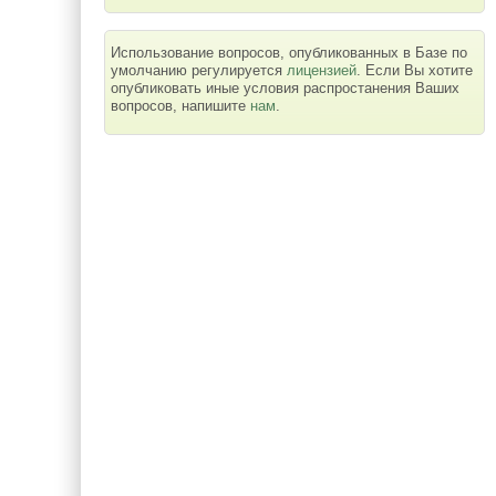
Использование вопросов, опубликованных в Базе по
умолчанию регулируется
лицензией
. Если Вы хотите
опубликовать иные условия распростанения Ваших
вопросов, напишите
нам
.