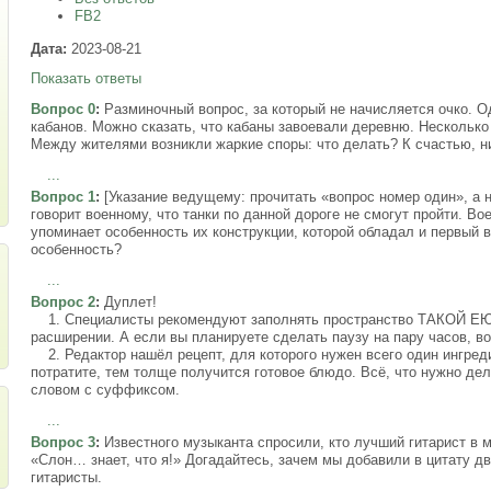
FB2
Дата:
2023-08-21
Показать ответы
Вопрос 0
:
Разминочный вопрос, за который не начисляется очко. О
кабанов. Можно сказать, что кабаны завоевали деревню. Несколько
Между жителями возникли жаркие споры: что делать? К счастью, н
...
Вопрос 1
:
[Указание ведущему: прочитать «вопрос номер один», а 
говорит военному, что танки по данной дороге не смогут пройти. Во
упоминает особенность их конструкции, которой обладал и первый в
особенность?
...
Вопрос 2
:
Дуплет!
1. Специалисты рекомендуют заполнять пространство ТАКОЙ ЕЮ не
расширении. А если вы планируете сделать паузу на пару часов, 
2. Редактор нашёл рецепт, для которого нужен всего один ингред
потратите, тем толще получится готовое блюдо. Всё, что нужно де
словом с суффиксом.
...
Вопрос 3
:
Известного музыканта спросили, кто лучший гитарист в ми
«Слон… знает, что я!» Догадайтесь, зачем мы добавили в цитату две
гитаристы.