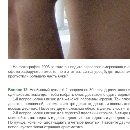
На фотографии 2006-го года вы видите взрослого американца и си
сфотографируются вместе, но в этот раз сингапурец будет выше ам
пропустили бóльшую часть букв?
...
Вопрос 12
:
Необычный дуплет! 2 вопроса по 30 секунд размышлени
одинаковые, команде, чтобы набрать очко, достаточно сдать верный
1-й вопрос более близок для женской половины игроков. Три плюс
девять с половиной, восемь и четыре десятых, девять и восемь дес
восемь десятых. Назовите двумя словами область деятельности, в 
2-й вопрос более близок для мужской половины игроков. Четыре п
может быть пятнадцать и девять десятых, пятнадцать и две десяты
Но лучше, конечно, шестнадцать и четыре десятых. Назовите двумя
используется такая странная арифметика.