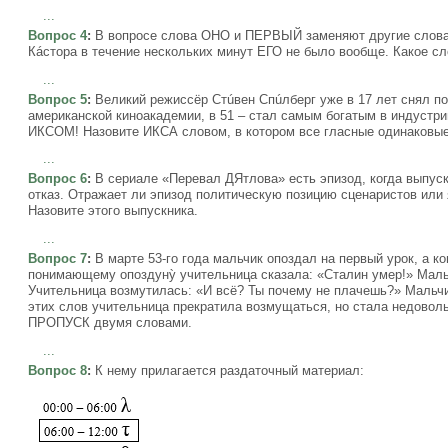
...
Вопрос 4
:
В вопросе слова ОНО и ПЕРВЫЙ заменяют другие слова.
Кáстора в течение нескольких минут ЕГО не было вообще. Какое с
...
Вопрос 5
:
Великий режиссёр Стúвен Спúлберг уже в 17 лет снял п
американской киноакадемии, в 51 – стал самым богатым в индустрии
ИКСОМ! Назовите ИКСА словом, в котором все гласные одинаковые
...
Вопрос 6
:
В сериале «Перевал ДЯтлова» есть эпизод, когда выпускн
отказ. Отражает ли эпизод политическую позицию сценаристов или 
Назовите этого выпускника.
...
Вопрос 7
:
В марте 53-го года мальчик опоздал на первый урок, а ко
понимающему опоздунỳ учительница сказала: «Сталин умер!» Мальчи
Учительница возмутилась: «И всё? Ты почему не плачешь?» Мальч
этих слов учительница прекратила возмущаться, но стала недоволь
ПРОПУСК двумя словами.
...
Вопрос 8
:
К нему прилагается раздаточный материал: