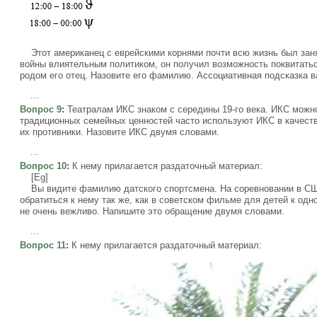
Этот американец с еврейскими корнями почти всю жизнь был занят
войны влиятельным политиком, он получил возможность поквитаться
родом его отец. Назовите его фамилию. Ассоциативная подсказка 
...
Вопрос 9
:
Театралам ИКС знаком с середины 19-го века. ИКС можно
традиционных семейных ценностей часто используют ИКС в качеств
их противники. Назовите ИКС двумя словами.
...
Вопрос 10
:
К нему прилагается раздаточный материал:
[Eg]
Вы видите фамилию датского спортсмена. На соревновании в СШ
обратиться к нему так же, как в советском фильме для детей к од
не очень вежливо. Напишите это обращение двумя словами.
...
Вопрос 11
:
К нему прилагается раздаточный материал: