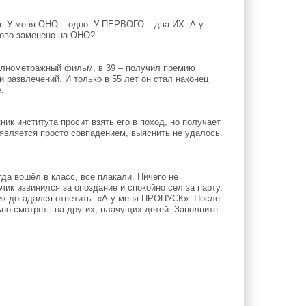
 У меня ОНО – одно. У ПЕРВОГО – два ИХ. А у
лово заменено на ОНО?
олнометражный фильм, в 39 – получил премию
 развлечений. И только в 55 лет он стал наконец
.
ик института просит взять его в поход, но получает
является просто совпадением, выяснить не удалось.
гда вошёл в класс, все плакали. Ничего не
к извинился за опоздание и спокойно сел за парту.
ик догадался ответить: «А у меня ПРОПУСК». После
но смотреть на других, плачущих детей. Заполните