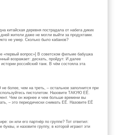
дна китайская деревня пострадала от набега диких
 дней жители даже не могли выйти за продуктами.
икто не умер. Сколько было кабанов?
не «первый вопрос»] В советском фильме бабушка
енный возражает: дескать, пройдут. И далее
 истории российский танк. В чём состояла эта
 более, чем на треть, – остальное заполнится при
воспользуйтесь пистолетом. Назовите ТАКУЮ ЕЁ.
иент. Чем он жирнее и чем больше времени вы
лать, – это периодически снимать ЕЁ. Назовите ЕЁ
ре: он или его партнёр по группе? Тот ответил:
 буквы, и назовите группу, в которой играют эти