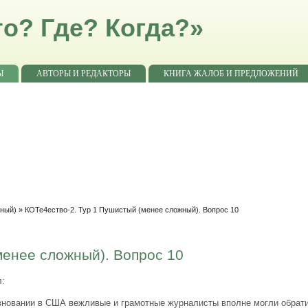
о? Где? Когда?»
Ы
АВТОРЫ И РЕДАКТОРЫ
КНИГА ЖАЛОБ И ПРЕДЛОЖЕНИЙ
жный)
» КОТе4ество-2. Тур 1 Пушистый (менее сложный). Вопрос 10
менее сложный). Вопрос 10
л:
овании в США вежливые и грамотные журналисты вполне могли обратить