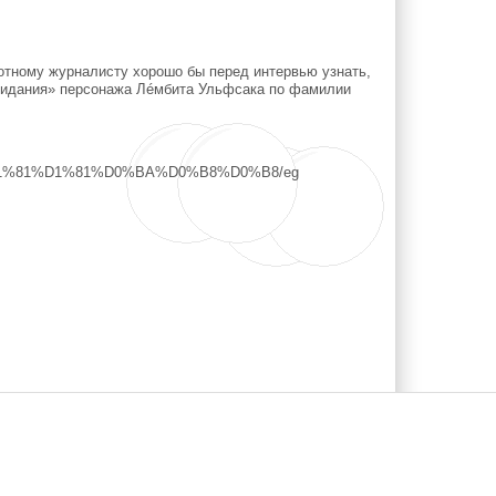
отному журналисту хорошо бы перед интервью узнать,
о свидания» персонажа Лéмбита Ульфсака по фамилии
3%D1%81%D1%81%D0%BA%D0%B8%D0%B8/eg