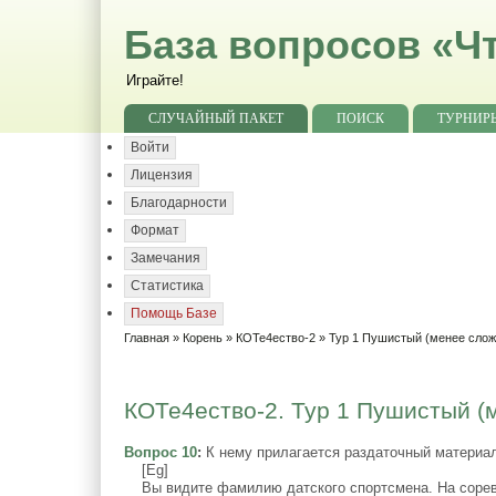
База вопросов «Чт
Играйте!
СЛУЧАЙНЫЙ ПАКЕТ
ПОИСК
ТУРНИР
Войти
Лицензия
Благодарности
Формат
Замечания
Статистика
Помощь Базе
Главная
»
Корень
»
КОТе4ество-2
»
Тур 1 Пушистый (менее сло
КОТе4ество-2. Тур 1 Пушистый (
Вопрос 10
:
К нему прилагается раздаточный материа
[Eg]
Вы видите фамилию датского спортсмена. На соревн