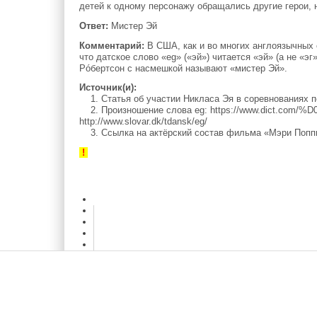
детей к одному персонажу обращались другие герои, 
Ответ:
Мистер Эй
Комментарий:
В США, как и во многих англоязычных 
что датское слово «eg» («эй») читается «эй» (а не «
Рóбертсон с насмешкой называют «мистер Эй».
Источник(и):
1. Статья об участии Никласа Эя в соревнованиях по в
2. Произношение слова eg: https://www.dic
http://www.slovar.dk/tdansk/eg/
3. Ссылка на актёрский состав фильма «Мэри Поппинс,
!