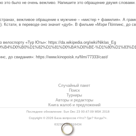
но это было не очень вежливо. Напишите это обращение двумя словами.
странах, вежливое обращение к мужчине – «мистер + фамилия». А грам
эг»). Кстати, в переводе оно значит «дуб». В фильме «Мэри Пóппинс, д
елоспорту «Тур Юты»: https://da.wikipedia.org/wiki/Niklas_Eg
t.com/%D0%B4%D0%B0%D1%82%D1%81%D0%BA%D0%BE-%D1%80%D1%8
 до свидания»: https://www.kinopoisk.ru/film/77333/cast/
Случайный пакет
Поиск
Турниры
Авторы и редакторы
Книга жалоб и предложений
Последнее обновление: Sun Dec 23 00:47:09 MSK 2018
Copyright © 2026
База вопросов «Что? Где? Когда?»
.
632305222316434