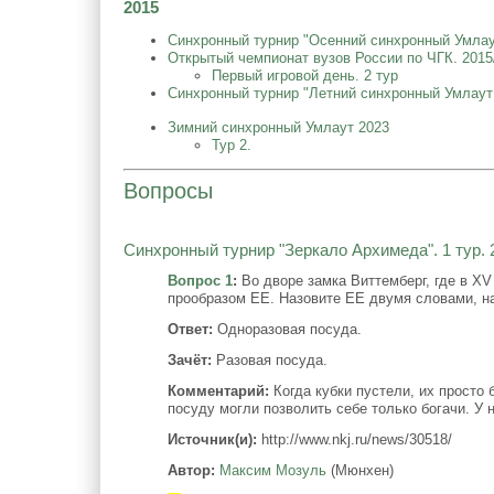
2015
Синхронный турнир "Осенний синхронный Умлаут
Открытый чемпионат вузов России по ЧГК. 2015
Первый игровой день. 2 тур
Синхронный турнир "Летний синхронный Умлаут 
Зимний синхронный Умлаут 2023
Тур 2.
Вопросы
Синхронный турнир "Зеркало Архимеда". 1 тур. 
Вопрос 1
:
Во дворе замка Виттемберг, где в XV
прообразом ЕЕ. Назовите ЕЕ двумя словами, 
Ответ:
Одноразовая посуда.
Зачёт:
Разовая посуда.
Комментарий:
Когда кубки пустели, их просто 
посуду могли позволить себе только богачи. У
Источник(и):
http://www.nkj.ru/news/30518/
Автор:
Максим Мозуль
(Мюнхен)