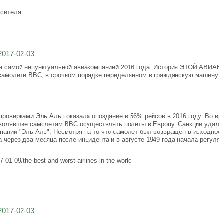
асителя
2017-02-03
амой непунктуальной авиакомпанией 2016 года. История ЭТОЙ АВИАКО
а самолете ВВС, в срочном порядке переделанном в гражданскую маш
роверками Эль Аль показала опоздание в 56% рейсов в 2016 году. Во в
волявшие самолетам ВВС осуществлять полеты в Европу. Санкции удало
пании "Эль Аль". Несмотря на то что самолет был возвращен в исходно
через два месяца после инцидента и в августе 1949 года начала регул
1-09/the-best-and-worst-airlines-in-the-world
2017-02-03