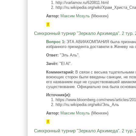
1. http://varlamov.ru/620811.html
2. http://ru.wikipedia.org/wiki/Храм_Христа_Сп
Автор:
Максим Мозуль
(Мюнхен)
!
Синхронный турнир "Зеркало Архимеда". 2 тур. 
Вопрос 1
:
ЭТА АВИАКОМПАНИЯ была признана с
избранного президента доставили в Женеву н
Ответ:
"Эль Аль".
Зачёт:
"El Al".
Комментарий:
В связи с весьма тщательными п
воюющих сторон были введены санкции, не поз
его названием еще не существовавшей авиаком
существование. Официально она была основана 
Источник(и):
1. https://www.bloomberg.com/news/articles/2017-0
2. http://ru.wikipedia.org/wiki/Эль_Аль
Автор:
Максим Мозуль
(Мюнхен)
!
Синхронный турнир "Зеркало Архимеда". 2 тур. 