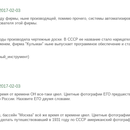
2017-02-03
ду фирмы, ныне производящей, помимо прочего, системы автоматизирова
ователя этой фирмы.
ды производила чертежные доски. В СССР ее название стало нарицате
менем, фирма "Кульман" ныне выпускает программное обеспечение и ст
жный_инструмент)
2017-02-03
емя от времени ОН все-таки цвел. Цветные фотографии ЕГО предшеств
о России. Назовите ЕГО двумя словами.
 бассейн "Москва" всё же время от времени цвел. Цветные фотографии 
 сделать путешествовавший в 1931 году по СССР американский фотограф