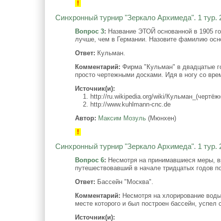
!
Синхронный турнир "Зеркало Архимеда". 1 тур. 
Вопрос 3
:
Название ЭТОЙ основанной в 1905 го
лучше, чем в Германии. Назовите фамилию осн
Ответ:
Кульман.
Комментарий:
Фирма "Кульман" в двадцатые го
просто чертежными досками. Идя в ногу со вре
Источник(и):
1. http://ru.wikipedia.org/wiki/Кульман_(чертё
2. http://www.kuhlmann-cnc.de
Автор:
Максим Мозуль
(Мюнхен)
!
Синхронный турнир "Зеркало Архимеда". 1 тур. 
Вопрос 6
:
Несмотря на принимавшиеся меры, вр
путешествовавший в начале тридцатых годов п
Ответ:
Бассейн "Москва".
Комментарий:
Несмотря на хлорирование воды,
месте которого и был построен бассейн, успел
Источник(и):