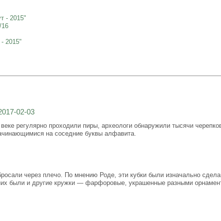
 - 2015"
/16
- 2015"
2017-02-03
 веке регулярно проходили пиры, археологи обнаружили тысячи черепков
начинающимися на соседние буквы алфавита.
бросали через плечо. По мнению Роде, эти кубки были изначально сдела
 них были и другие кружки — фарфоровые, украшенные разными орнамент