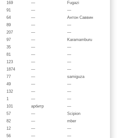
169
—
Fugazi
91
—
—
64
—
Антон Саввин
89
—
—
207
—
—
97
—
Karamamburu
35
—
—
81
—
—
123
—
—
1874
—
—
77
—
samiguza
49
—
—
132
—
—
1
—
—
101
арбитр
—
57
—
Scipion
82
—
mber
12
—
—
56
—
—