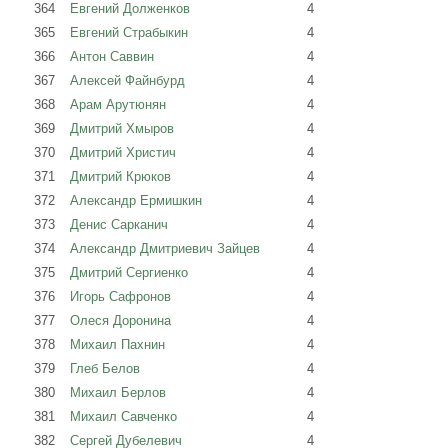
364
Евгений Долженков
4
365
Евгений Страбыкин
4
366
Антон Саввин
4
367
Алексей Файнбурд
4
368
Арам Арутюнян
4
369
Дмитрий Хмыров
4
370
Дмитрий Христич
4
371
Дмитрий Крюков
4
372
Александр Ермишкин
4
373
Денис Сарканич
4
374
Александр Дмитриевич Зайцев
4
375
Дмитрий Сергиенко
4
376
Игорь Сафронов
4
377
Олеся Доронина
4
378
Михаил Пахнин
4
379
Глеб Белов
4
380
Михаил Берлов
4
381
Михаил Савченко
4
382
Сергей Дубелевич
4