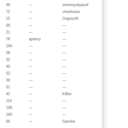
49
—
semenyukpavel
72
—
cherikanov
15
—
GrigoriyM
69
—
—
21
—
—
78
арбитр
—
104
—
—
58
—
—
32
—
—
40
—
—
52
—
—
39
—
—
51
—
—
42
—
KiBer
114
—
—
108
—
—
160
—
—
96
—
Sprinter