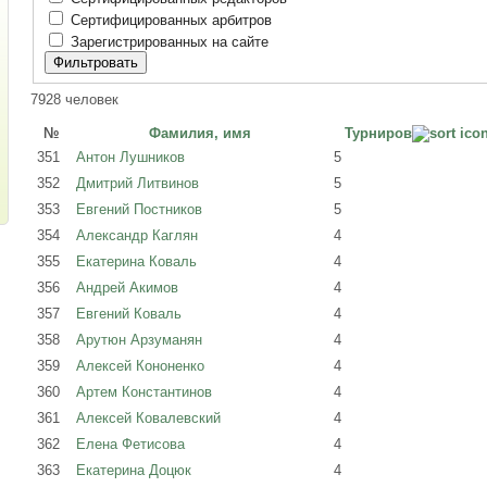
Сертифицированных арбитров
Зарегистрированных на сайте
7928 человек
№
Фамилия, имя
Турниров
351
Антон Лушников
5
352
Дмитрий Литвинов
5
353
Евгений Постников
5
354
Александр Каглян
4
355
Екатерина Коваль
4
356
Андрей Акимов
4
357
Евгений Коваль
4
358
Арутюн Арзуманян
4
359
Алексей Кононенко
4
360
Артем Константинов
4
361
Алексей Ковалевский
4
362
Елена Фетисова
4
363
Екатерина Доцюк
4