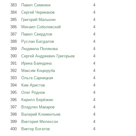
383
Павел Семенюк
4
384
Сергей Чериканов
4
385
Григорий Малыхин
4
386
Михаил Соболевский
4
387
Павел Свердлов
4
388
Руслан Батдалов
4
389
Людмила Полякова
4
390
Сергей Андреевич Григорьев
4
391
Ирина Баяндина
4
392
Максим Коцюруба
4
393
Ольга Сарницкая
4
394
Ким Аристов
4
395
Олег Роднов
4
396
Кирилл Берёзкин
4
397
Владлен Макаров
4
398
Валерий Клементьев
4
399
Виктория Мелехсон
4
400
Виктор Богатов
4