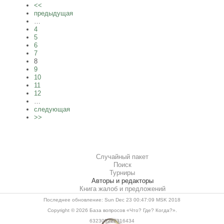
<<
предыдущая
…
4
5
6
7
8
9
10
11
12
…
следующая
>>
Случайный пакет
Поиск
Турниры
Авторы и редакторы
Книга жалоб и предложений
Последнее обновление: Sun Dec 23 00:47:09 MSK 2018
Copyright © 2026
База вопросов «Что? Где? Когда?»
.
632305222316434