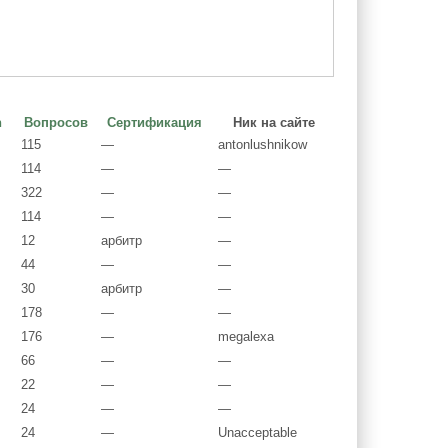
Вопросов
Сертификация
Ник на сайте
115
—
antonlushnikow
114
—
—
322
—
—
114
—
—
12
арбитр
—
44
—
—
30
арбитр
—
178
—
—
176
—
megalexa
66
—
—
22
—
—
24
—
—
24
—
Unacceptable