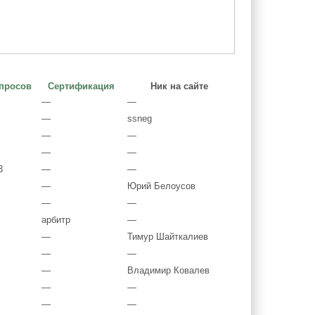
просов
Сертификация
Ник на сайте
—
—
—
ssneg
—
—
—
—
3
—
—
—
Юрий Белоусов
—
—
арбитр
—
—
Тимур Шайткалиев
—
—
—
Владимир Ковалев
—
—
—
—