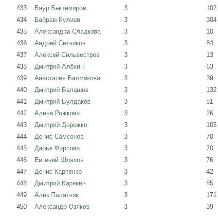
433
Баур Бектемиров
3
102
434
Байрам Кулиев
3
304
435
Александра Сладкова
3
10
436
Андрей Ситников
3
84
437
Алексей Сильвестров
3
13
438
Дмитрий Алёхин
3
63
439
Анастасия Балмакова
3
39
440
Дмитрий Балашов
3
132
441
Дмитрий Булдаков
3
81
442
Алина Рожкова
3
26
443
Дмитрий Дорожко
3
105
444
Денис Самсонов
3
70
445
Дарья Фирсова
3
70
446
Евгений Шляхов
3
76
447
Денис Карпенко
3
42
448
Дмитрий Карякин
3
85
449
Алик Палатник
3
171
450
Александр Озяков
3
39