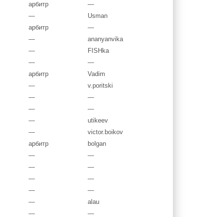
арбитр
—
—
Usman
арбитр
—
—
ananyanvika
—
FISHka
—
—
арбитр
Vadim
—
v.poritski
—
—
—
—
—
utikeev
—
victor.boikov
арбитр
bolgan
—
—
—
—
—
—
—
—
—
alau
—
—