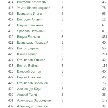
414
Виктория Казакевич
3
46
415
Усман Шарифходжаев
3
78
416
Владимир Итыгин
3
95
417
Виктория Ананян
3
12
418
Вадим Штанников
3
61
419
Ярослав Петришин
3
0
420
Вадим Ефимов
3
351
421
Владислав Порицкий
3
40
422
Виктор Дереза
3
55
423
Юлия Гафнер
3
271
424
Станислав Утикеев
3
42
425
Виктор Бойков
3
114
426
Валерий Болган
3
40
427
Сергей Виватенко
3
468
428
Станислав Воробьёв
3
76
429
Александр Юдин
3
30
430
Андрей Тугин
3
38
431
Александр Загороднев
3
142
432
Александр Тобенгауз
3
34