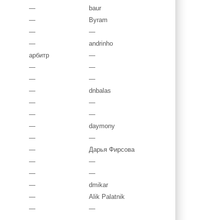
—
baur
—
Byram
—
—
—
andrinho
арбитр
—
—
—
—
—
—
dnbalas
—
—
—
—
—
daymony
—
—
—
Дарья Фирсова
—
—
—
—
—
dmikar
—
Alik Palatnik
—
—