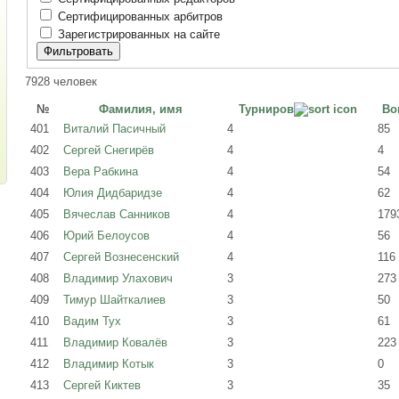
Сертифицированных арбитров
Зарегистрированных на сайте
7928 человек
№
Фамилия, имя
Турниров
Во
401
Виталий Пасичный
4
85
402
Сергей Снегирёв
4
4
403
Вера Рабкина
4
54
404
Юлия Дидбаридзе
4
62
405
Вячеслав Санников
4
179
406
Юрий Белоусов
4
56
407
Сергей Вознесенский
4
116
408
Владимир Улахович
3
273
409
Тимур Шайткалиев
3
50
410
Вадим Тух
3
61
411
Владимир Ковалёв
3
223
412
Владимир Котык
3
0
413
Сергей Киктев
3
35