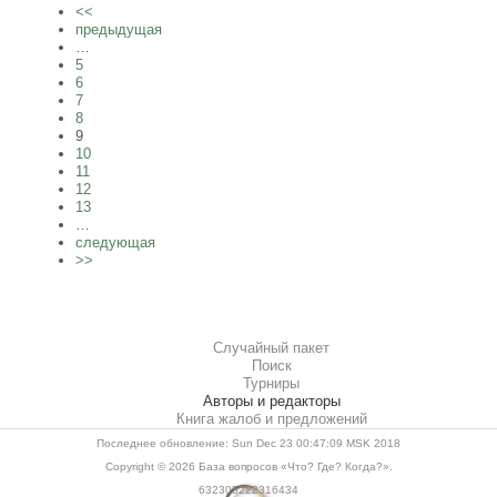
<<
предыдущая
…
5
6
7
8
9
10
11
12
13
…
следующая
>>
Случайный пакет
Поиск
Турниры
Авторы и редакторы
Книга жалоб и предложений
Последнее обновление: Sun Dec 23 00:47:09 MSK 2018
Copyright © 2026
База вопросов «Что? Где? Когда?»
.
632305222316434