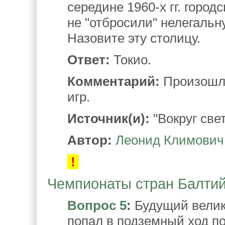
середине 1960-х гг. город
не "отбросили" нелегальн
Назовите эту столицу.
Ответ:
Токио.
Комментарий:
Произошло 
игр.
Источник(и):
"Вокруг свет
Автор:
Леонид Климович
!
Чемпионаты стран Балтийс
Вопрос 5
:
Будущий велик
попал в подземный ход по