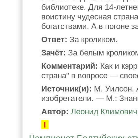
библиотеке. Для 14-летне
воистину чудесная стран
богатствами. А в погоне з
Ответ:
За кроликом.
Зачёт:
За белым кролико
Комментарий:
Как и кэрр
страна" в вопросе — свое
Источник(и):
М. Уилсон. 
изобретатели. — М.: Знани
Автор:
Леонид Климович
!