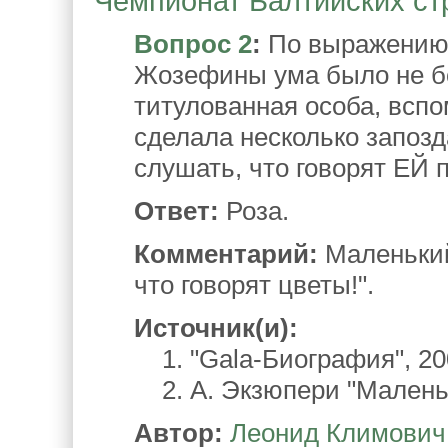
Чемпионат Балтийских стра
Вопрос 2
:
По выражению 
Жозефины ума было не бо
титулованная особа, всп
сделала несколько запозд
слушать, что говорят ЕЙ 
Ответ:
Роза.
Комментарий:
Маленький
что говорят цветы!".
Источник(и):
1. "Gala-Биография", 200
2. А. Экзюпери "Маленьк
Автор:
Леонид Климович