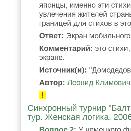
японцы, именно эти стихи
увлечения жителей стран
границей для стихов в э
Ответ:
Экран мобильного
Комментарий:
это стихи
экране.
Источник(и):
"Домодедово
Автор:
Леонид Климович
!
Синхронный турнир "Балтий
тур. Женская логика. 200
Вопрос 2
:
У немецкого 