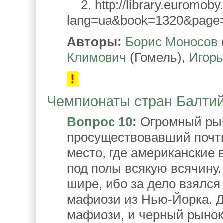
2. http://library.euromob
lang=ua&book=1320&page
Авторы:
Борис Моносов
Климович
(Гомель),
Игорь
!
Чемпионаты стран Балтийс
Вопрос 10
:
Огромный рын
просуществовавший почти 
место, где американские
под полы всякую всячину.
шире, ибо за дело взялс
мафиози из Нью-Йорка. 
мафиози, и черный рынок 