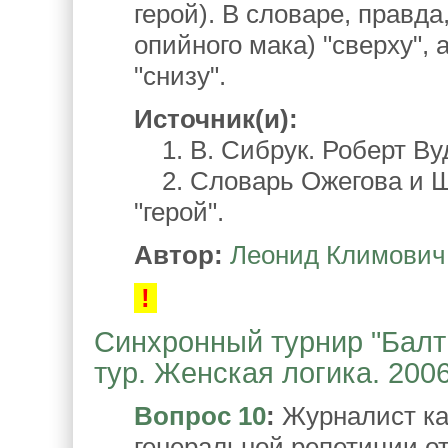
герой). В словаре, правда
опийного мака) "сверху",
"снизу".
Источник(и):
1. В. Сибрук. Роберт Вуд
2. Словарь Ожегова и Шве
"герой".
Автор:
Леонид Климович
!
Синхронный турнир "Балтий
тур. Женская логика. 200
Вопрос 10
:
Журналист ка
генеральной репетиции 