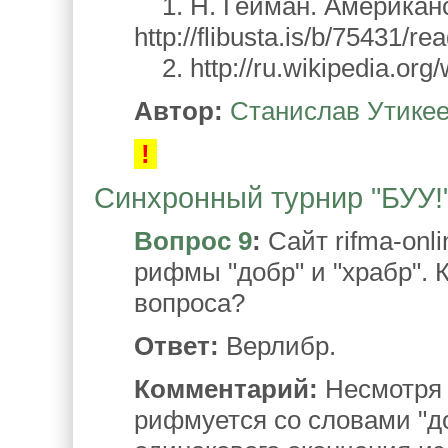
1. Н. Гейман. Американс
http://flibusta.is/b/75431/re
2. http://ru.wikipedia.or
Автор:
Станислав Утике
!
Синхронный турнир "БУУ!".
Вопрос 9
:
Сайт rifma-onl
рифмы "добр" и "храбр". 
вопроса?
Ответ:
Верлибр.
Комментарий:
Несмотря н
рифмуется со словами "доб