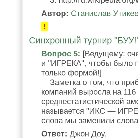
3. http://ru.wikipedia.o
Автор:
Станислав Утике
!
Синхронный турнир "БУУ!".
Вопрос 5
:
[Ведущему: оче
и "ИГРЕКА", чтобы было п
только формой!]
Заметка о том, что при
компаний выросла на 116 
среднестатистической аме
называется "ИКС — ИГРЕ
слова мы заменили слов
Ответ:
Джон Доу.