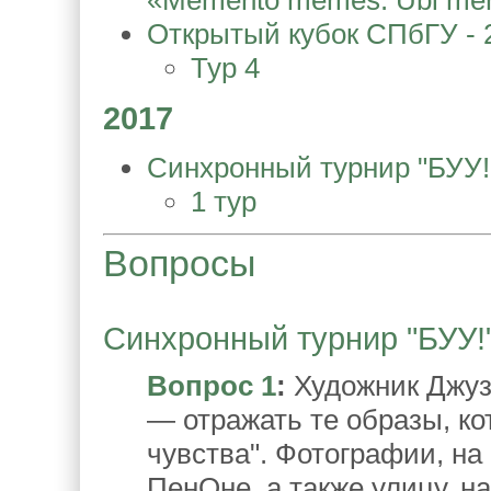
«Memento memes: Ubi mem
Открытый кубок СПбГУ - 
Тур 4
2017
Синхронный турнир "БУУ!
1 тур
Вопросы
Синхронный турнир "БУУ!".
Вопрос 1
:
Художник Джузе
— отражать те образы, ко
чувства". Фотографии, на
ПенОне, а также улицу, на