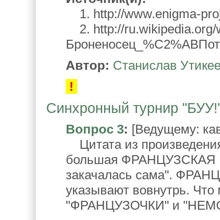
1. http://www.enigma-proj
2. http://ru.wikipedia.org/w
Броненосец_%C2%ABПо
Автор:
Станислав Утике
!
Синхронный турнир "БУУ!".
Вопрос 3
:
[Ведущему: кав
Цитата из произведения
большая ФРАНЦУЗСКАЯ Н
закачалась сама". ФРАН
указывают вовнутрь. Что
"ФРАНЦУЗОЧКИ" и "НЕМ