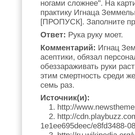
ногами сложнее". На кар
практику Игнаца Земмельв
[ПРОПУСК]. Заполните п
Ответ:
Рука руку моет.
Комментарий:
Игнац Зем
асептики, обязал персон
обеззараживать руки раст
этим смертность среди ж
семь раз.
Источник(и):
1. http://www.newstheme.r
2. http://cdn.playbuzz.c
1e1ee695deec/e8fd3488-08