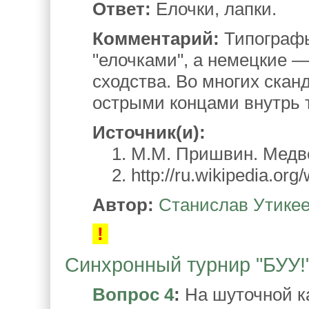
Ответ:
Елочки, лапки.
Комментарий:
Типографы
"елочками", а немецкие —
сходства. Во многих скан
острыми концами внутрь т
Источник(и):
1. М.М. Пришвин. Медведь.
2. http://ru.wikipedia.org
Автор:
Станислав Утике
!
Синхронный турнир "БУУ!".
Вопрос 4
:
На шуточной ка