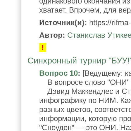
одинакового окончания из
хватает. Впрочем, для ве
Источник(и):
https://rifma
Автор:
Станислав Утике
!
Синхронный турнир "БУУ!".
Вопрос 10
:
[Ведущему: ка
В вопросе слово "ОНИ" 
Дэвид Маккендлес и Ст
инфографику по НИМ. Ка
разных цветов, соответст
информации, которую пров
"Сноуден" — это ОНИ. На