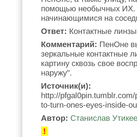
помощью необычных ИХ. 
начинающимися на сосед
Ответ:
Контактные линзы
Комментарий:
ПенОне вы
зеркальные контактные л
картину сквозь свое вос
наружу".
Источник(и):
http://pfgal0pin.tumblr.co
to-turn-ones-eyes-inside-ou
Автор:
Станислав Утике
!