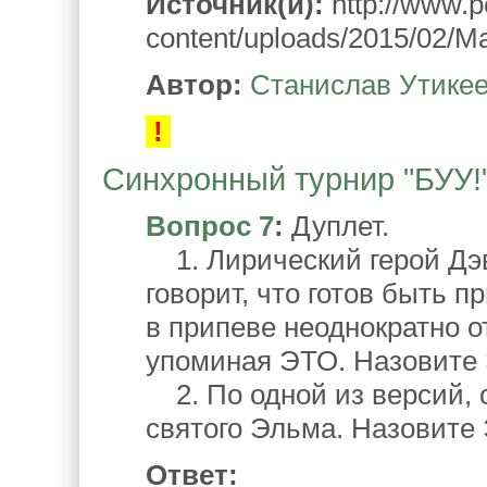
Источник(и):
http://www.p
content/uploads/2015/02/M
Автор:
Станислав Утике
!
Синхронный турнир "БУУ!".
Вопрос 7
:
Дуплет.
1. Лирический герой Дэв
говорит, что готов быть 
в припеве неоднократно о
упоминая ЭТО. Назовите
2. По одной из версий,
святого Эльма. Назовите
Ответ: