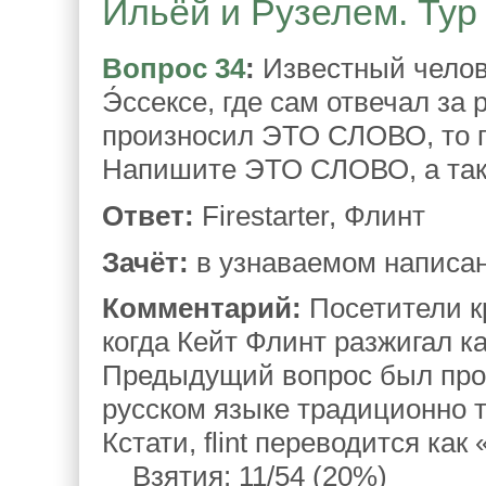
Ильёй и Рузелем. Тур 
Вопрос 34
:
Известный челове
Э́ссексе, где сам отвечал за
произносил ЭТО СЛОВО, то 
Напишите ЭТО СЛОВО, а так
Ответ:
Firestarter, Флинт
Зачёт:
в узнаваемом написан
Комментарий:
Посетители кри
когда Кейт Флинт разжигал ка
Предыдущий вопрос был про 
русском языке традиционно 
Кстати, flint переводится как 
Взятия: 11/54 (20%)