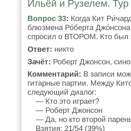
Ильёй и Рузелем. Тур 
Вопрос 33
:
Когда Кит Ри́чар
блюзмена Ро́берта Джо́нсона
спросил о ВТОРОМ. Кто был
Ответ:
никто
Зачёт:
Роберт Джонсон, син
Комментарий:
В записи мож
гитарные партии. Между Кит
следующий диалог:
— Кто это играет?
— Роберт Джонсон
— Да, но кто второй парень
Взятия: 21/54 (39%)