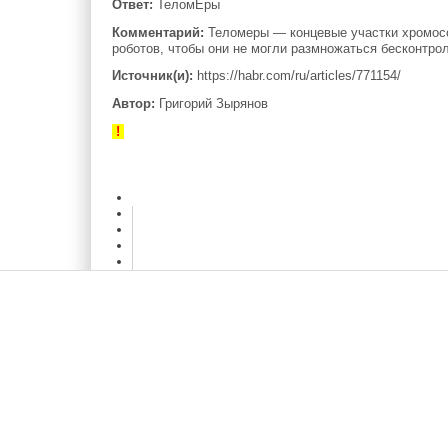
Ответ:
ТеломЕры
Комментарий:
Теломеры — концевые участки хромосо
роботов, чтобы они не могли размножаться бесконтро
Источник(и):
https://habr.com/ru/articles/771154/
Автор:
Григорий Зырянов
!