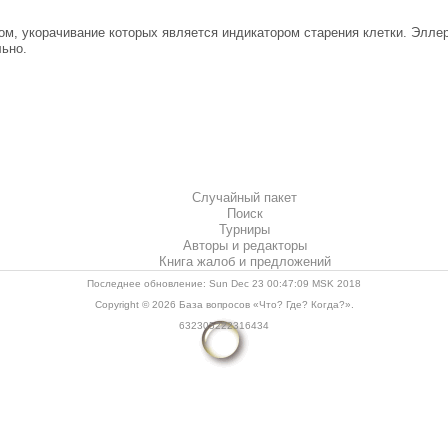
м, укорачивание которых является индикатором старения клетки. Эллер
льно.
Случайный пакет
Поиск
Турниры
Авторы и редакторы
Книга жалоб и предложений
Последнее обновление: Sun Dec 23 00:47:09 MSK 2018
Copyright © 2026
База вопросов «Что? Где? Когда?»
.
632305222316434