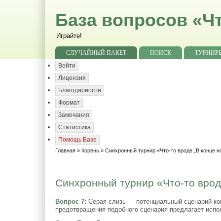
База вопросов «Чт
Играйте!
СЛУЧАЙНЫЙ ПАКЕТ
ПОИСК
ТУРНИР
Войти
Лицензия
Благодарности
Формат
Замечания
Статистика
Помощь Базе
Главная
»
Корень
»
Синхронный турнир «Что-то вроде „В конце н
Синхронный турнир «Что-то вроде
Вопрос 7
:
Серая слизь — потенциальный сценарий кон
предотвращения подобного сценария предлагает испол