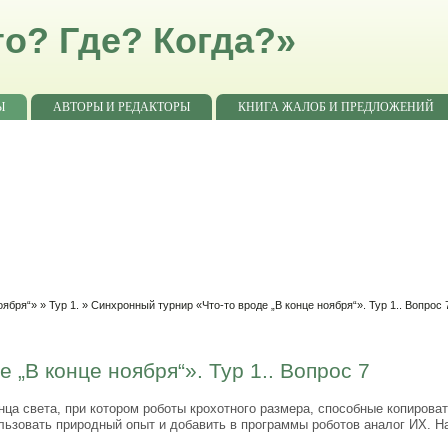
о? Где? Когда?»
Ы
АВТОРЫ И РЕДАКТОРЫ
КНИГА ЖАЛОБ И ПРЕДЛОЖЕНИЙ
оября“»
»
Тур 1.
» Синхронный турнир «Что-то вроде „В конце ноября“». Тур 1.. Вопрос 
 „В конце ноября“». Тур 1.. Вопрос 7
ца света, при котором роботы крохотного размера, способные копирова
ьзовать природный опыт и добавить в программы роботов аналог ИХ. Н