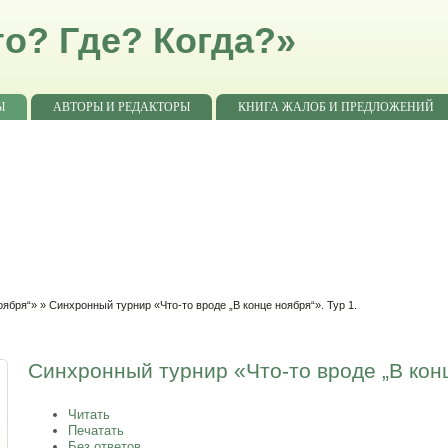
о? Где? Когда?»
Ы
АВТОРЫ И РЕДАКТОРЫ
КНИГА ЖАЛОБ И ПРЕДЛОЖЕНИЙ
оября“»
» Синхронный турнир «Что-то вроде „В конце ноября“». Тур 1.
Синхронный турнир «Что-то вроде „В конц
Читать
Печатать
Без ответов