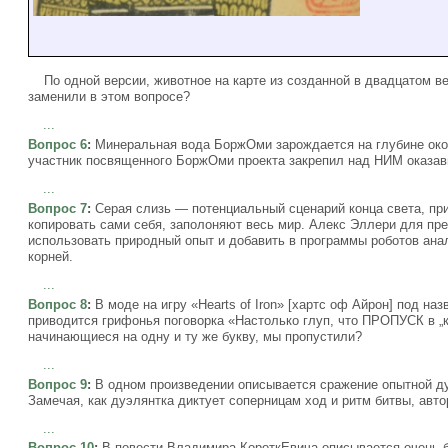
По одной версии, животное на карте из созданной в двадцатом ве
заменили в этом вопросе?
...
Вопрос 6
:
Минеральная вода БоржОми зарождается на глубине окол
участник посвященного БоржОми проекта закрепил над НИМ оказав
...
Вопрос 7
:
Серая слизь — потенциальный сценарий конца света, при
копировать сами себя, заполоняют весь мир. Алекс Эллери для пр
использовать природный опыт и добавить в программы роботов ана
корней.
...
Вопрос 8
:
В моде на игру «Hearts of Iron» [хартс оф Айрон] под наз
приводится грифонья поговорка «Настолько глуп, что ПРОПУСК в „к
начинающиеся на одну и ту же букву, мы пропустили?
...
Вопрос 9
:
В одном произведении описывается сражение опытной ду
Замечая, как дуэлянтка диктует соперницам ход и ритм битвы, авт
...
Вопрос 10
:
В повести Владимира КороткЕвича описывается очень бе