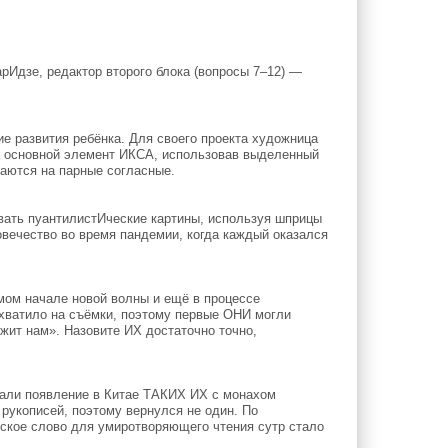
рИдзе, редактор второго блока (вопросы 7–12) —
е развития ребёнка. Для своего проекта художница
а основной элемент ИКСА, использовав выделенный
аются на парные согласные.
вать пуантилистИческие картины, используя шприцы
овечество во время пандемии, когда каждый оказался
ом начале новой волны и ещё в процессе
 хватило на съёмки, поэтому первые ОНИ могли
ежит нам». Назовите ИХ достаточно точно,
али появление в Китае ТАКИХ ИХ с монахом
рукописей, поэтому вернулся не один. По
ское слово для умиротворяющего чтения сутр стало