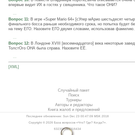
впервые видит ИХ в гостях у священника. Что такое ОНИ?
...
Вопрос 11
:
В игре «Super Mario 64» [сУпер мАрио шестьдесят четы
финального босса раньше необходимого срока, но попытка будет б
на тему ЕГО. Назовите ЕГО двумя словами, использовав фамилию.
...
Вопрос 12
:
В Лондоне XVIII [восемнадцатого] века некоторые заве
ТолстОго ОНА была справа. Назовите ЕЁ.
...
[XML]
Случайный пакет
Поиск
Турниры
Авторы и редакторы
Книга жалоб и предложений
Последнее обновление: Sun Dec 23 00:47:09 MSK 2018
Copyright © 2026
База вопросов «Что? Где? Когда?»
.
632305222316434