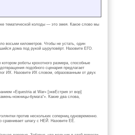
ке тематической колоды — это змея. Какое слово мы
о восьми километров. Чтобы не устать, один
шийся дома под рукой шуруповёрт. Назовите ЕГО.
 котором роботы крохотного размера, способные
едотвращения подобного сценария предлагает
лог ИХ. Назовите ИХ словом, образованным от двух
ванием «Equestria at War» [эквЕстрия эт вор]
амень-ножницы-бумага“». Какие два слова,
элянтки против нескольких соперниц одновременно.
ор сравнивает шпагу с НЕЙ. Назовите ЕЁ.
дная деревня. Забавно, что мальчик в этой повести