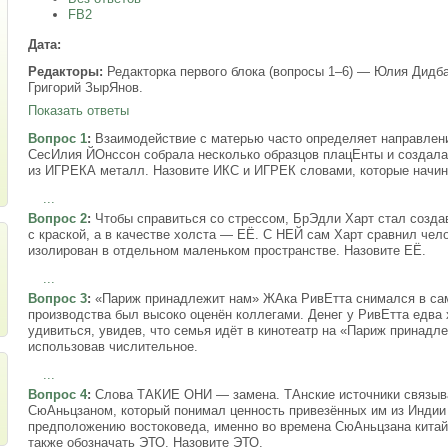
FB2
Дата:
Редакторы:
Редакторка первого блока (вопросы 1–6) — Юлия Дидба
Григорий ЗырЯнов.
Показать ответы
Вопрос 1
:
Взаимодействие с матерью часто определяет направлени
СесИлия ЙОнссон собрала несколько образцов плацЕнты и создал
из ИГРЕКА металл. Назовите ИКС и ИГРЕК словами, которые начин
...
Вопрос 2
:
Чтобы справиться со стрессом, БрЭдли Харт стал созда
с краской, а в качестве холста — ЕЁ. С НЕЙ сам Харт сравнил чел
изолирован в отдельном маленьком пространстве. Назовите ЕЁ.
...
Вопрос 3
:
«Париж принадлежит нам» ЖАка РивЕтта снимался в сам
производства был высоко оценён коллегами. Денег у РивЕтта едва
удивиться, увидев, что семья идёт в кинотеатр на «Париж принадл
использовав числительное.
...
Вопрос 4
:
Слова ТАКИЕ ОНИ — замена. ТАнские источники связыв
СюАньцзаном, который понимал ценность привезённых им из Индии 
предположению востоковеда, именно во времена СюАньцзана китай
также обозначать ЭТО. Назовите ЭТО.