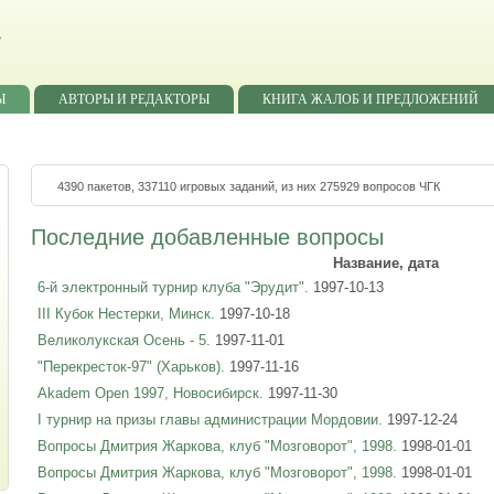
»
Ы
АВТОРЫ И РЕДАКТОРЫ
КНИГА ЖАЛОБ И ПРЕДЛОЖЕНИЙ
4390 пакетов, 337110 игровых заданий, из них 275929 вопросов ЧГК
Последние добавленные вопросы
Название, дата
6-й электронный турнир клуба "Эрудит".
1997-10-13
III Кубок Нестерки, Минск.
1997-10-18
Великолукская Осень - 5.
1997-11-01
"Перекресток-97" (Харьков).
1997-11-16
Akadem Open 1997, Новосибирск.
1997-11-30
I турнир на призы главы администрации Мордовии.
1997-12-24
Вопросы Дмитрия Жаркова, клуб "Мозговорот", 1998.
1998-01-01
Вопросы Дмитрия Жаркова, клуб "Мозговорот", 1998.
1998-01-01