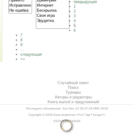
предыдущая
1
2
3
4
5
6
7
8
9
…
следующая
>>
Случайный пакет
Поиск
Турниры
Авторы и редакторы
Книга жалоб и предложений
Последнее обновление: Sun Dec 23 00:47:09 MSK 2018
Copyright © 2026
База вопросов «Что? Где? Когда?»
.
632305222316434