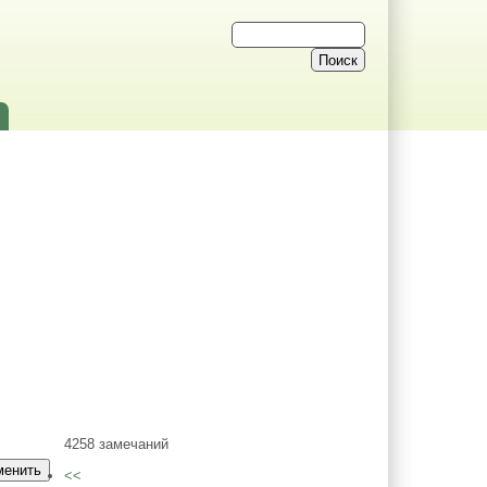
4258 замечаний
<<