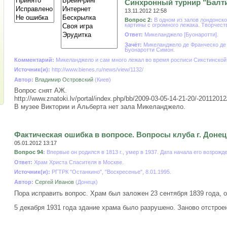
Синхронный турнир "Балтийс
13.11.2012 12:58
Вопрос 2
:
В одном из залов лондонско
картины с огромного лежака. Творчест
Ответ:
Микеланджело [Буонаротти].
Зачёт:
Микеланджело де Франческо де 
Буонаротти Симон.
Комментарий:
Микеланджело и сам много лежал во время росписи Сикстинской
Источник(и):
http://www.bienes.ru/news/view/1132/
Автор:
Владимир Островский
(Киев)
Вопрос снят АЖ.
http://www.znatoki.lv/portal/index.php/bb/2009-03-05-14-21-20/-20112012
В музее Виктории и Альберта нет зала Микеланджело.
Фактическая ошибка в вопросе. Вопросы клуба г. Донецка
05.01.2012 13:17
Вопрос 94
:
Впервые он родился в 1813 г., умер в 1937. Дата начала его возрожде
Ответ:
Храм Христа Спасителя в Москве.
Источник(и):
РГТРК "Останкино", "Воскресенье", 8.01.1995.
Автор:
Сергей Иванов
(Донецк)
Пора исправить вопрос. Храм был заложен 23 сентября 1839 года, 
5 декабря 1931 года здание храма было разрушено. Заново отстрое