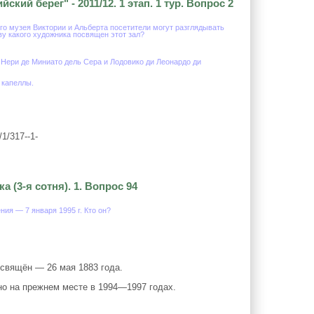
кий берег" - 2011/12. 1 этап. 1 тур. Вопрос 2
го музея Виктории и Альберта посетители могут разглядывать
ву какого художника посвящен этот зал?
Нери де Миниато дель Сера и Лодовико ди Леонардо ди
 капеллы.
/1/317--1-
 (3-я сотня). 1. Вопрос 94
ния — 7 января 1995 г. Кто он?
освящён — 26 мая 1883 года.
но на прежнем месте в 1994—1997 годах.