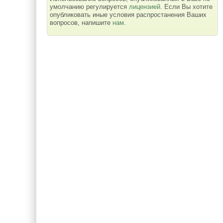
умолчанию регулируется
лицензией
. Если Вы хотите
опубликовать иные условия распростанения Ваших
вопросов, напишите
нам
.