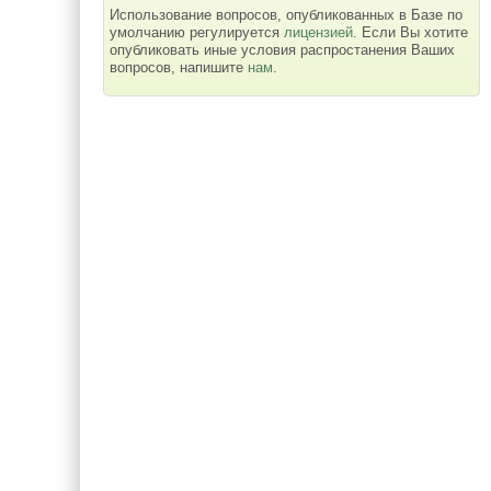
Использование вопросов, опубликованных в Базе по
умолчанию регулируется
лицензией
. Если Вы хотите
опубликовать иные условия распростанения Ваших
вопросов, напишите
нам
.