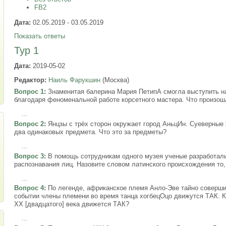
FB2
Дата:
02.05.2019 - 03.05.2019
Показать ответы
Тур 1
Дата:
2019-05-02
Редактор:
Наиль Фарукшин
(Москва)
Вопрос 1
:
Знаменитая балерина Мария ПетипА смогла выступить на 
благодаря феноменальной работе корсетного мастера. Что произошл
...
Вопрос 2
:
Янцзы с трёх сторон окружает город АньцИн. Суеверные 
два одинаковых предмета. Что это за предметы?
...
Вопрос 3
:
В помощь сотрудникам одного музея ученые разработали
распознавания лиц. Назовите словом латинского происхождения то,
...
Вопрос 4
:
По легенде, африканское племя Анло-Эве тайно совершил
событии члены племени во время танца хогбецОцо движутся ТАК. К
XX [двадцатого] века движется ТАК?
...