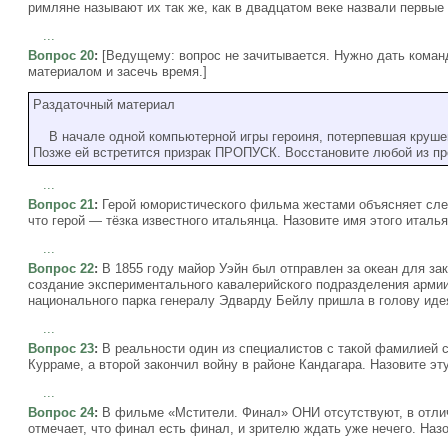
римляне называют их так же, как в двадцатом веке назвали первые
...
Вопрос 20
:
[Ведущему: вопрос не зачитывается. Нужно дать коман
материалом и засечь время.]
Раздаточный материал
В начале одной компьютерной игры героиня, потерпевшая крушен
Позже ей встретится призрак ПРОПУСК. Восстановите любой из пр
...
Вопрос 21
:
Герой юмористического фильма жестами объясняет сле
что герой — тёзка известного итальянца. Назовите имя этого италья
...
Вопрос 22
:
В 1855 году майор Уэйн был отправлен за океан для за
создание экспериментального кавалерийского подразделения армии
национального парка генералу Эдварду Бейлу пришла в голову иде
...
Вопрос 23
:
В реальности один из специалистов с такой фамилией с
Курраме, а второй закончил войну в районе Кандагара. Назовите э
...
Вопрос 24
:
В фильме «Мстители. Финал» ОНИ отсутствуют, в отлич
отмечает, что финал есть финал, и зрителю ждать уже нечего. Наз