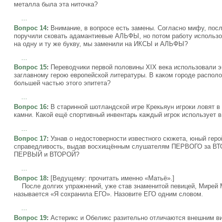
металла была эта ниточка?
...
Вопрос 14
:
Внимание, в вопросе есть замены. Согласно мифу, по
поручили сковать адамантиевые АЛЬФЫ, но потом работу использо
на одну и ту же букву, мы заменили на ИКСЫ и АЛЬФЫ?
...
Вопрос 15
:
Переводчики первой половины XIX века использовали 
заглавному герою европейской литературы. В каком городе располо
большей частью этого эпитета?
...
Вопрос 16
:
В старинной шотландской игре Крекьяун игроки ловят в
камни. Какой ещё спортивный инвентарь каждый игрок использует в
...
Вопрос 17
:
Узнав о недостоверности известного сюжета, юный гер
справедливость, выдав восхищённым слушателям ПЕРВОГО за ВТ
ПЕРВЫЙ и ВТОРОЙ?
...
Вопрос 18
:
[Ведущему: прочитать именно «Матьё».]
После долгих упражнений, уже став знаменитой певицей, Мирей 
называется «Я сохранила ЕГО». Назовите ЕГО одним словом.
...
Вопрос 19
:
Астерикс и Обеликс разительно отличаются внешним ви