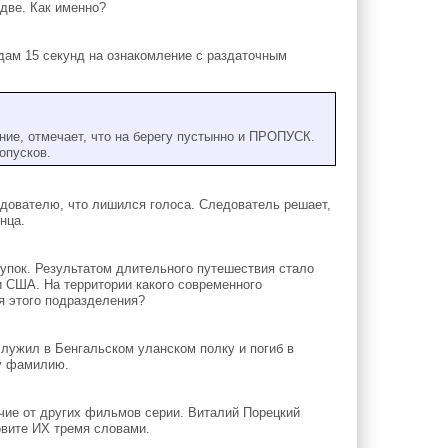
 две. Как именно?
дам 15 секунд на ознакомление с раздаточным
ие, отмечает, что на берегу пустынно и ПРОПУСК.
опусков.
дователю, что лишился голоса. Следователь решает,
нца.
купок. Результатом длительного путешествия стало
 США. На территории какого современного
я этого подразделения?
лужил в Бенгальском уланском полку и погиб в
ту фамилию.
ие от других фильмов серии. Виталий Порецкий
овите ИХ тремя словами.