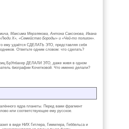
мича, Максима Мерзлякова, Антона Саксонова, Ивана
«Люди Х», «Семейство Бороды» и «Чей-то полигон».
его ему удаётся СДЕЛАТЬ ЭТО, представляя себя
одников. Ответьте одним словом: что сделать?
риц БрУпбахер ДЕЛАЛИ ЭТО, даже живя в одном
ователь биографии Кочетковой. Что именно делали?
алённого ядра планеты. Перед вами фрагмент
слово или соответствующее ему русское.
зил в виде НИХ Гитлера, Гиммлера, Геббельса и