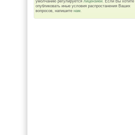
умолчанию регулируется
лицензией
. Если Вы хотите
опубликовать иные условия распростанения Ваших
вопросов, напишите
нам
.