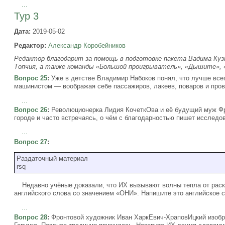
...
Тур 3
Дата:
2019-05-02
Редактор:
Александр Коробейников
Редактор благодарит за помощь в подготовке пакета Вадима Куз
Топчия, а также команды «Большой проигрыватель», «Дышите», 
Вопрос 25
:
Уже в детстве Владимир Набоков понял, что лучше вс
машинистом — воображая себе пассажиров, лакеев, поваров и пров
...
Вопрос 26
:
Революционерка Лидия КочеткОва и её будущий муж Ф
городе и часто встречаясь, о чём с благодарностью пишет исслед
...
Вопрос 27
:
Раздаточный материал
rsq
Недавно учёные доказали, что ИХ вызывают волны тепла от раск
английского слова со значением «ОНИ». Напишите это английское 
...
Вопрос 28
:
Фронтовой художник Иван ХаркЕвич-ХраповИцкий изобра