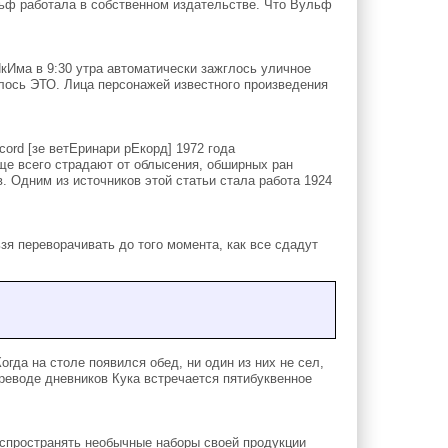
ьф работала в собственном издательстве. Что Вульф
ЯкИма в 9:30 утра автоматически зажглось уличное
алось ЭТО. Лица персонажей известного произведения
cord [зе ветЕринари рЕкорд] 1972 года
аще всего страдают от облысения, обширных ран
. Одним из источников этой статьи стала работа 1924
зя переворачивать до того момента, как все сдадут
да на столе появился обед, ни один из них не сел,
ереводе дневников Кука встречается пятибуквенное
спространять необычные наборы своей продукции