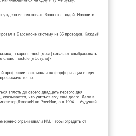
, начинающимися на одну и ту же букву.
нуждена использовать бочонок с водой. Назовите
ровал в Барселоне систему из 35 проводов. Каждый
сьмо», а корень mest [мест] означает «выбрасывать
е слово mestule [мЕстуле]?
ой профессии настаивали на фарфоризации в один
 профессию точно.
ься вплоть до своего двадцать первого дня
, оказывается, что учиться ему ещё долго. Дело в
мпозитор ДжоаккИ но РоссИни, а в 1904 — будущий
меренно ограничивали ИМ, чтобы оградить от