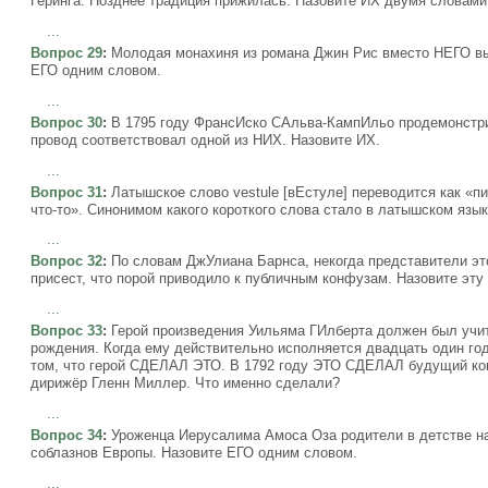
Геринга. Позднее традиция прижилась. Назовите ИХ двумя словами
...
Вопрос 29
:
Молодая монахиня из романа Джин Рис вместо НЕГО вы
ЕГО одним словом.
...
Вопрос 30
:
В 1795 году ФрансИско САльва-КампИльо продемонстри
провод соответствовал одной из НИХ. Назовите ИХ.
...
Вопрос 31
:
Латышское слово vestule [вЕстуле] переводится как «пи
что-то». Синонимом какого короткого слова стало в латышском язык
...
Вопрос 32
:
По словам ДжУлиана Барнса, некогда представители эт
присест, что порой приводило к публичным конфузам. Назовите эту
...
Вопрос 33
:
Герой произведения Уильяма ГИлберта должен был учит
рождения. Когда ему действительно исполняется двадцать один год
том, что герой СДЕЛАЛ ЭТО. В 1792 году ЭТО СДЕЛАЛ будущий ко
дирижёр Гленн Миллер. Что именно сделали?
...
Вопрос 34
:
Уроженца Иерусалима Амоса Оза родители в детстве на
соблазнов Европы. Назовите ЕГО одним словом.
...