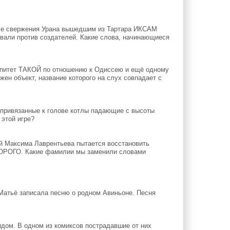
сле свержения Урана вышедшим из Тартара ИКСАМ
вали против создателей. Какие слова, начинающиеся
эпитет ТАКОЙ по отношению к Одиссею и ещё одному
жен объект, название которого на слух совпадает с
 привязанные к голове котлы падающие с высоты
 этой игре?
ой Максима Лаврентьева пытается восстановить
ОРОГО. Какие фамилии мы заменили словами
Матьё записала песню о родном Авиньоне. Песня
дом. В одном из комиксов пострадавшие от них