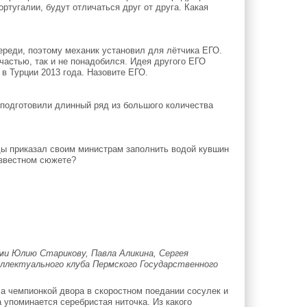
ртугалии, будут отличаться друг от друга. Какая
ереди, поэтому механик установил для лётчика ЕГО.
частью, так и не понадобился. Идея другого ЕГО
в Турции 2013 года. Назовите ЕГО.
 подготовили длинный ряд из большого количества
ы приказал своим министрам заполнить водой кувшин
известном сюжете?
ми Юлию Старикову, Павла Аликина, Сергея
еллектуального клуба Пермского Государственного
а чемпионкой двора в скоростном поедании сосулек и
 упоминается серебристая ниточка. Из какого