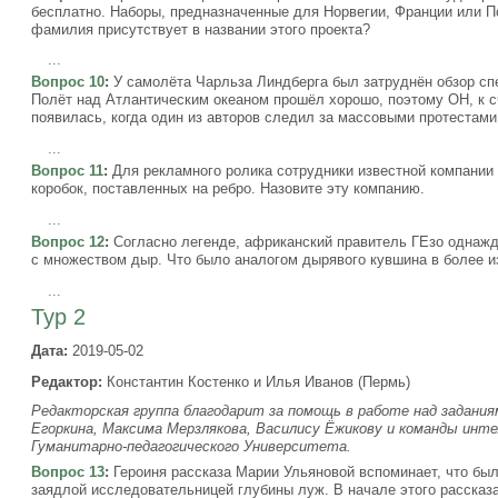
бесплатно. Наборы, предназначенные для Норвегии, Франции или По
фамилия присутствует в названии этого проекта?
...
Вопрос 10
:
У самолёта Чарльза Линдберга был затруднён обзор сп
Полёт над Атлантическим океаном прошёл хорошо, поэтому ОН, к с
появилась, когда один из авторов следил за массовыми протестами 
...
Вопрос 11
:
Для рекламного ролика сотрудники известной компании
коробок, поставленных на ребро. Назовите эту компанию.
...
Вопрос 12
:
Согласно легенде, африканский правитель ГЕзо однажд
с множеством дыр. Что было аналогом дырявого кувшина в более 
...
Тур 2
Дата:
2019-05-02
Редактор:
Константин Костенко и Илья Иванов (Пермь)
Редакторская группа благодарит за помощь в работе над задания
Егоркина, Максима Мерзлякова, Василису Ёжикову и команды инт
Гуманитарно-педагогического Университета.
Вопрос 13
:
Героиня рассказа Марии Ульяновой вспоминает, что был
заядлой исследовательницей глубины луж. В начале этого рассказа