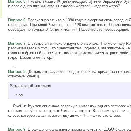
Вопрос 5
:
Писательница XIX [девятнадцатого] века Вирджиния Вул
в своем дневнике однажды назвала «жертвой» издательства?
...
Вопрос 6
:
Рассказывают, что в 1980 году в американском городке 
освещение. Причиной было то, что в 120 километрах от Якимы нач
освещает не только ЭТО, но и молния. Назовите это произведение.
...
Вопрос 7
:
В статье английского научного журнала The Veterinary Re
рассказывается о том, что представители одного вида животных ч
головы и брюшной полости, а также от психологических расстройств
года. Назовите её автора.
...
Вопрос 8
:
[Командам раздаётся раздаточный материал, но его нель
ответные бланки]
Раздаточный материал
***оо
Джеймс Кук так описывал встречу с жителями одного острова: «Ког
не съел ни кусочка того, что было выложено». В первом русском п
слово, которое заканчивается двумя «о». Напишите это слово.
...
Вопрос 9
:
В рамках специального проекта компания LEGO будет ра