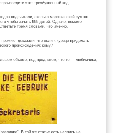
спроизведите этот трехбуквенный код.
одов подсчитали, сколько марокканский султан
ого чтобы зачать 888 детей. Однако, помимо
тветьте тремя словами, что именно.
премию, доказали, что если к курице приделать
ческого происхождения: кому?
льшем объеме, под предлогом, что те — любимчики,
азличие". В той же статье есть надпись на