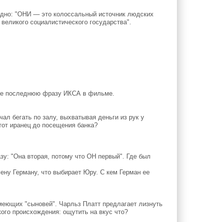
 одно: "ОНИ — это колоссальный источник людских
 великого социалистического государства".
е последнюю фразу ИКСА в фильме.
чал бегать по залу, выхватывая деньги из рук у
тот иранец до посещения банка?
у: "Она вторая, потому что ОН первый". Где был
у Герману, что выбирает Юру. С кем Герман ее
еющих "сыновей". Чарльз Платт предлагает лизнуть
кого происхождения: ощутить на вкус что?