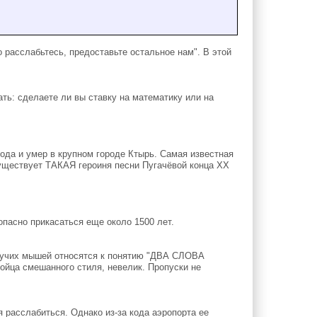
 расслабьтесь, предоставьте остальное нам". В этой
ать: сделаете ли вы ставку на математику или на
ода и умер в крупном городе Ктырь. Самая известная
уществует ТАКАЯ героиня песни Пугачёвой конца XX
асно прикасаться еще около 1500 лет.
тучих мышей относятся к понятию "ДВА СЛОВА
а смешанного стиля, невелик. Пропуски не
расслабиться. Однако из-за кода аэропорта ее