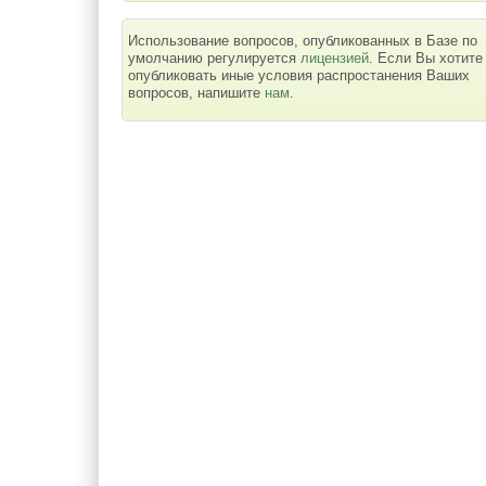
Использование вопросов, опубликованных в Базе по
умолчанию регулируется
лицензией
. Если Вы хотите
опубликовать иные условия распростанения Ваших
вопросов, напишите
нам
.