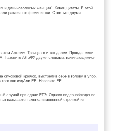
ых и длинноволосых женщин". Конец цитаты. В этой
елали различные феминистки. Ответьте двумя
атем Артемия Троицкого и так далее. Правда, если
А. Назовите АЛЬФУ двумя словами, начинающимися
а спусковой крючок, выстрелив себе в голову в упор.
 того как издАли ЕЕ. Назовите ЕЕ.
ый случай при сдаче ЕГЭ. Однако видеонаблюдение
тья называется слегка измененной строчкой из