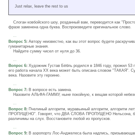
Just relax, leave the rest to us
Слоган ковбойского шоу, розданный вам, переводится как "Просто
фразе заменена одна буква. Воспроизведите оригинальное слово.
...
Вопрос 5
:
Автору неизвестно, как вы этот вопрос будете раскручив
гуманитарные знания.
Найдите сумму чисел от нуля до 36.
...
Вопрос 6
:
Художник Густав Бёбль родился в 1846 году, прожил 53 г
его работа начала XX века может быть описана словом "ТАКАЯ". С
века. Назовите эту героиню.
...
Вопрос 7
:
В вопросе есть замена.
Назовите АЛЬФА-ГАММУ, ныне покойную, к вещам которой небезоп
...
Вопрос 8
:
Пчелиный алгоритм, муравьиный алгоритм, алгоритм ле
ПРОПУЩЕНО". Говорят, что ДВА СЛОВА ПРОПУЩЕНО Нельсона, бойц
различимы на слух. Восстановите любой из пропусков.
...
Вопрос 9
:
В аэропорту Лос-Анджелеса была надпись, призывающая 