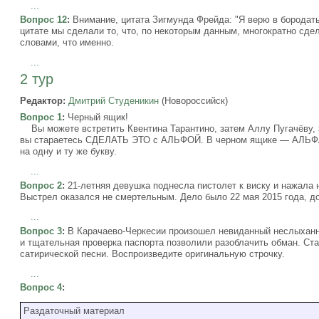
...
Вопрос 12
:
Внимание, цитата Зигмунда Фрейда: "Я верю в бородат
цитате мы сделали то, что, по некоторым данным, многократно сд
словами, что именно.
...
2 тур
Редактор:
Дмитрий Студеникин
(Новороссийск)
Вопрос 1
:
Черный ящик!
Вы можете встретить Квентина Тарантино, затем Аллу Пугачёву, з
вы стараетесь СДЕЛАТЬ ЭТО с АЛЬФОЙ. В черном ящике — АЛЬФ
на одну и ту же букву.
...
Вопрос 2
:
21-летняя девушка поднесла пистолет к виску и нажала н
Выстрел оказался не смертельным. Дело было 22 мая 2015 года, до
...
Вопрос 3
:
В Карачаево-Черкесии произошел невиданный неслыханн
и тщательная проверка паспорта позволили разоблачить обман. Ста
сатирической песни. Воспроизведите оригинальную строчку.
...
Вопрос 4
:
Раздаточный материал