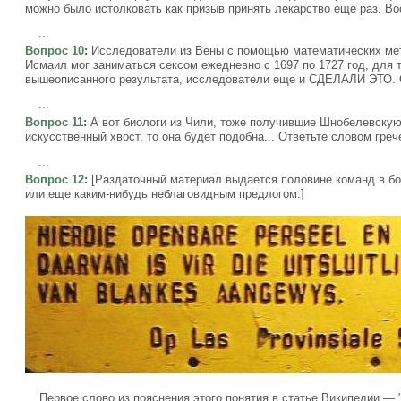
можно было истолковать как призыв принять лекарство еще раз. Во
...
Вопрос 10
:
Исследователи из Вены с помощью математических мет
Исмаил мог заниматься сексом ежедневно с 1697 по 1727 год, для т
вышеописанного результата, исследователи еще и СДЕЛАЛИ ЭТО. О
...
Вопрос 11
:
А вот биологи из Чили, тоже получившие Шнобелевскую 
искусственный хвост, то она будет подобна... Ответьте словом гре
...
Вопрос 12
:
[Раздаточный материал выдается половине команд в бо
или еще каким-нибудь неблаговидным предлогом.]
Первое слово из пояснения этого понятия в статье Википедии — "р