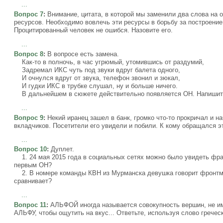
...
Вопрос 7
:
Внимание, цитата, в которой мы заменили два слова на
ресурсов. Необходимо вовлечь эти ресурсы в борьбу за построение
Процитированный человек не ошибся. Назовите его.
...
Вопрос 8
:
В вопросе есть замена.
Как-то в полночь, в час угрюмый, утомившись от раздумий,
Задремал ИКС чуть под звуки вдруг балета одного,
И очнулся вдруг от звука, телефон звонил и зюкал,
И гудки ИКС в трубке слушал, ну и больше ничего.
В дальнейшем в сюжете действительно появляется ОН. Напишит
...
Вопрос 9
:
Некий иранец зашел в банк, громко что-то прокричал и на
вкладчиков. Посетители его увидели и побили. К кому обращался э
...
Вопрос 10
:
Дуплет.
1. 24 мая 2015 года в социальных сетях можно было увидеть фраз
первым ОН?
2. В номере команды КВН из Мурманска девушка говорит фронтмен
сравнивает?
...
Вопрос 11
:
АЛЬФОЙ иногда называется совокупность вершин, не им
АЛЬФУ, чтобы ощутить на вкус... Ответьте, используя слово гречес