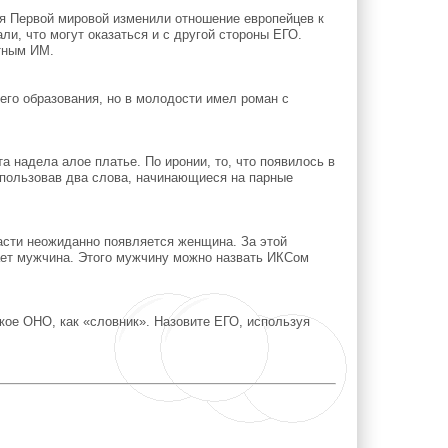
мя Первой мировой изменили отношение европейцев к
и, что могут оказаться и с другой стороны ЕГО.
тным ИМ.
го образования, но в молодости имел роман с
 надела алое платье. По иронии, то, что появилось в
спользовав два слова, начинающиеся на парные
асти неожиданно появляется женщина. За этой
ает мужчина. Этого мужчину можно назвать ИКСом
кое ОНО, как «словник». Назовите ЕГО, используя