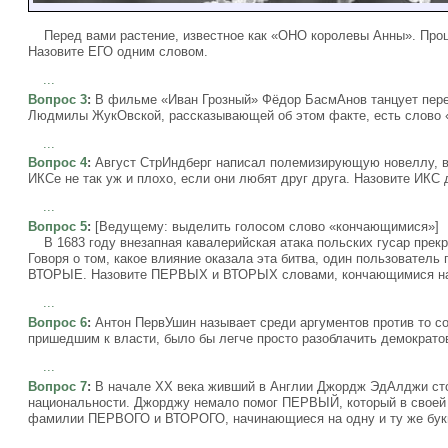
Перед вами растение, известное как «ОНО королевы Анны». Проце
Назовите ЕГО одним словом.
...
Вопрос 3
:
В фильме «Иван Грозный» Фёдор БасмАнов танцует перед
Людмилы ЖукОвской, рассказывающей об этом факте, есть слово «
...
Вопрос 4
:
Август СтрИндберг написал полемизирующую новеллу, в 
ИКСе не так уж и плохо, если они любят друг друга. Назовите ИКС
...
Вопрос 5
:
[Ведущему: выделить голосом слово «кончающимися»]
В 1683 году внезапная кавалерийская атака польских гусар прек
Говоря о том, какое влияние оказала эта битва, один пользовател
ВТОРЫЕ. Назовите ПЕРВЫХ и ВТОРЫХ словами, кончающимися на о
...
Вопрос 6
:
Антон ПервУшин называет среди аргументов против то со
пришедшим к власти, было бы легче просто разоблачить демократо
...
Вопрос 7
:
В начале XX века живший в Англии Джордж ЭдАлджи стол
национальности. Джорджу немало помог ПЕРВЫЙ, который в свое
фамилии ПЕРВОГО и ВТОРОГО, начинающиеся на одну и ту же бук
...