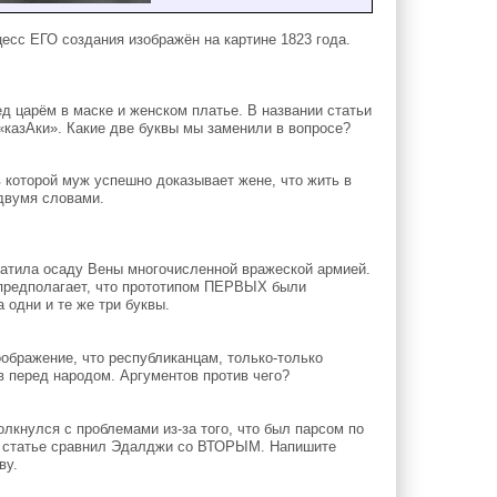
сс ЕГО создания изображён на картине 1823 года.
 царём в маске и женском платье. В названии статьи
казАки». Какие две буквы мы заменили в вопросе?
которой муж успешно доказывает жене, что жить в
 двумя словами.
ратила осаду Вены многочисленной вражеской армией.
ь предполагает, что прототипом ПЕРВЫХ были
дни и те же три буквы.
ображение, что республиканцам, только-только
в перед народом. Аргументов против чего?
кнулся с проблемами из-за того, что был парсом по
й статье сравнил Эдалджи со ВТОРЫМ. Напишите
ву.