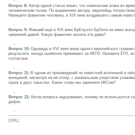
Вопрос 8
:
Автор одной статьи пишет, что химические атаки во вре
человеческим телам. По выражению автора, европейцы почувствовал
Напишите фамилию человека, в XIX веке владевшего самым извес
...
Вопрос 9
:
Живший ещё в XIX веке БрЕнуэлл БрОнте не имел высше
замужней дамой. Какую фамилию носила эта дама?
...
Вопрос 10
:
Однажды в XVI веке жена одного европейского гуманиста
результате, иногда ошибочно принимают за НЕГО. Назовите ЕГО, и
согласные.
...
Вопрос 11
:
В одном из произведений по известной вселенной в обл
женщиной, несмотря на её отпор, с аномальным упорством ухажив
сразу в двух смыслах. Какое слово мы заменили ИКСом?
...
Вопрос 12
:
Автор вопроса недоумевает, почему не используется та
дефис.
...
[XML]