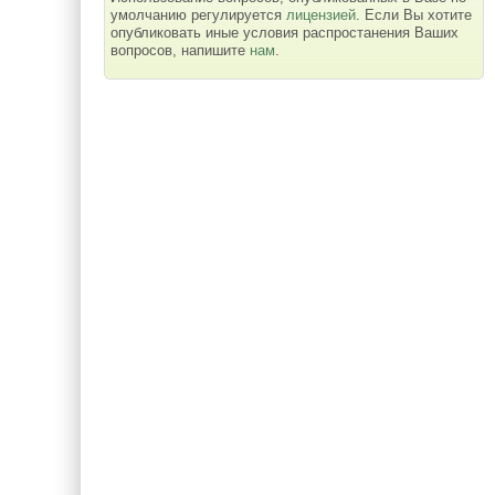
умолчанию регулируется
лицензией
. Если Вы хотите
опубликовать иные условия распростанения Ваших
вопросов, напишите
нам
.