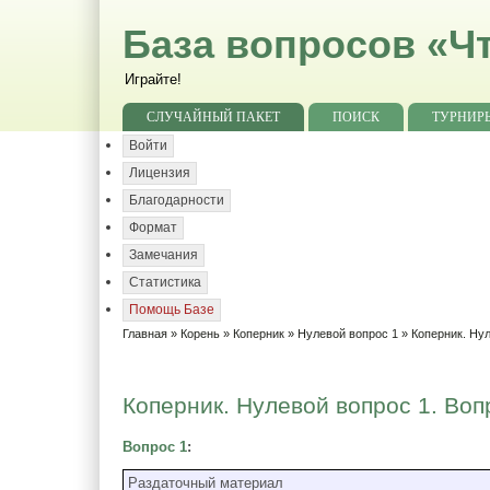
База вопросов «Чт
Играйте!
СЛУЧАЙНЫЙ ПАКЕТ
ПОИСК
ТУРНИР
Войти
Лицензия
Благодарности
Формат
Замечания
Статистика
Помощь Базе
Главная
»
Корень
»
Коперник
»
Нулевой вопрос 1
» Коперник. Нул
Коперник. Нулевой вопрос 1. Воп
Вопрос 1
:
Раздаточный материал