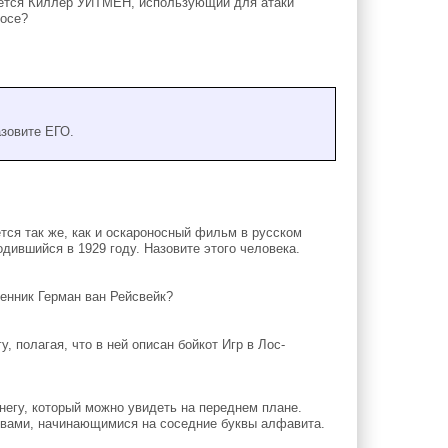
яется Киллер УИТМЕН, использующий для атаки
росе?
зовите ЕГО.
тся так же, как и оскароносный фильм в русском
дившийся в 1929 году. Назовите этого человека.
енник Герман ван Рейсвейк?
, полагая, что в ней описан бойкот Игр в Лос-
негу, который можно увидеть на переднем плане.
овами, начинающимися на соседние буквы алфавита.