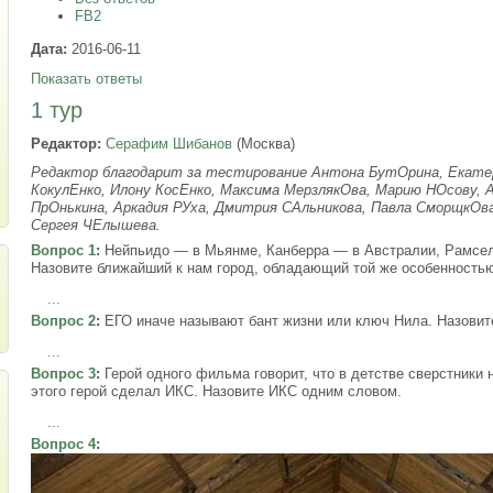
FB2
Дата:
2016-06-11
Показать ответы
1 тур
Редактор:
Серафим Шибанов
(Москва)
Редактор благодарит за тестирование Антона БутОрина, Екате
КокулЕнко, Илону КосЕнко, Максима МерзлякОва, Марию НОсову,
ПрОнькина, Аркадия РУха, Дмитрия САльникова, Павла СморщкОв
Сергея ЧЕлышева.
Вопрос 1
:
Нейпьидо — в Мьянме, Канберра — в Австралии, Рамсе
Назовите ближайший к нам город, обладающий той же особенностью
...
Вопрос 2
:
ЕГО иначе называют бант жизни или ключ Нила. Назовит
...
Вопрос 3
:
Герой одного фильма говорит, что в детстве сверстники 
этого герой сделал ИКС. Назовите ИКС одним словом.
...
Вопрос 4
: