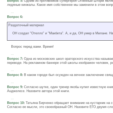
Вопрос 5
:
Одним из противников супергероя Огненный Шторм явл
ледяные кинжалы. Какое имя собственное мы заменили в этом воп
...
Вопрос 6
:
Раздаточный материал
ОН создал "Отелло" и "Макбета". А, и да, ОН умер в Милане. На
Вопрос перед вами. Время!
...
Вопрос 7
:
Одна из московских школ ораторского искусства называе
переводе. На рекламном баннере этой школы изображен человек, ро
...
Вопрос 8
:
В каком городе был осужден на вечное заключение свящ
...
Вопрос 9
:
Согласно шутке, один тренер якобы купил известную книгу
Анджелесе. Назовите автора этой книги.
...
Вопрос 10
:
Татьяна Бирченко обращает внимание на кустарник на с
Согласно ее мысли, это своеобразный ОН. Назовите ЕГО двумя сл