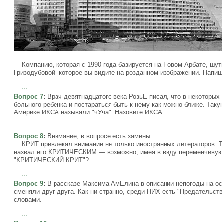
Компанию, которая с 1990 года базируется на Новом Арбате, шутн
Гризодубовой, которое вы видите на розданном изображении. Напиш
...
Вопрос 7
:
Врач девятнадцатого века РозьЕ писал, что в некоторы
больного ребенка и постараться быть к нему как можно ближе. Та
Америке ИКСА называли "чУча". Назовите ИКСА.
...
Вопрос 8
:
Внимание, в вопросе есть замены.
КРИТ привлекал внимание не только иностранных литераторов. Т
назвал его КРИТИЧЕСКИМ — возможно, имея в виду переменчивую 
"КРИТИЧЕСКИЙ КРИТ"?
...
Вопрос 9
:
В рассказе Максима АмЕлина в описании непогоды на ос
сменяли друг друга. Как ни странно, среди НИХ есть "Предательст
словами.
...