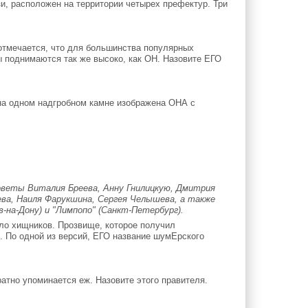
зи, расположен на территории четырех префектур. Три
] отмечается, что для большинства популярных
ы поднимаются так же высоко, как ОН. Назовите ЕГО
 на одном надгробном камне изображена ОНА с
оветы Виталия Бреева, Анну Гнилицкую, Дмитрия
ва, Наиля Фарукшина, Сергея Челышева, а также
в-на-Дону) и "Лимпопо" (Санкт-Петербург).
ло хищников. Прозвище, которое получил
 По одной из версий, ЕГО название шумЕрского
атно упоминается еж. Назовите этого правителя.