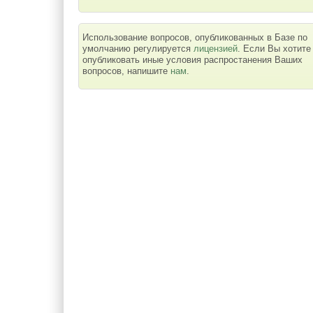
Использование вопросов, опубликованных в Базе по
умолчанию регулируется
лицензией
. Если Вы хотите
опубликовать иные условия распростанения Ваших
вопросов, напишите
нам
.