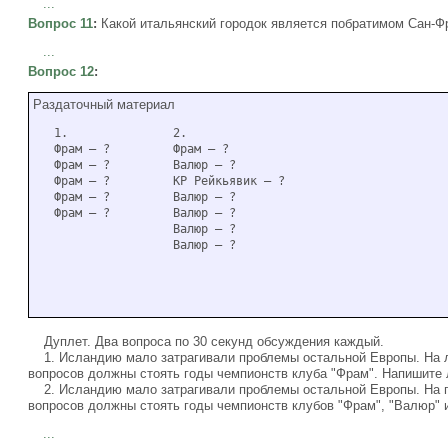
...
Вопрос 11
:
Какой итальянский городок является побратимом Сан-Ф
...
Вопрос 12
:
Раздаточный материал
   1.               2.

   Фрам — ?         Фрам — ?

   Фрам — ?         Валюр — ?

   Фрам — ?         КР Рейкьявик — ?

   Фрам — ?         Валюр — ?

   Фрам — ?         Валюр — ?

                    Валюр — ?

Дуплет. Два вопроса по 30 секунд обсуждения каждый.
1. Исландию мало затрагивали проблемы остальной Европы. На ле
вопросов должны стоять годы чемпионств клуба "Фрам". Напишите 
2. Исландию мало затрагивали проблемы остальной Европы. На пр
вопросов должны стоять годы чемпионств клубов "Фрам", "Валюр" и
...