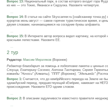
Вопрос 13
:
Национальный парк, в состав которого входит гора Фуд
из них — это Токио, Яманаси и Сидзуока. Назовите четвертую.
...
Вопрос 14
:
В статье на сайте Skyscanner.ru [скайсканнер точка ру
курортов июнь-август — самое горячее туристическое время, и цен
двумя словами, начинающимися на соседние буквы алфавита.
...
Вопрос 15
:
В Интернете автор вопроса видел картинку, на которой
красными лепестками. Назовите ЕЕ.
...
2 тур
Редактор:
Максим Мерзляков
(Воронеж)
Редактор благодарит за помощь в подготовке пакета и ценные с
Слоуща, Екатерину Сосенко, Антона Тахтарова, Сергея Терентье
команды "Ничоси" (Алматы), "ППП" (Воронеж), "Эдельвейс" (Росто
Вопрос 1
:
Считается, что до кембрИйского периода на Земле не бы
эдиакАрский период, предшествующий кЕмбрию, намекает на НЕГО.
происхождения. Назовите ЕГО одним словом.
...
Вопрос 2
:
В описании задумчивости известного правителя неоднокр
...