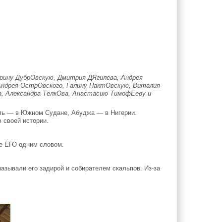
рину ДубрОвскую, Дмитрия ДЯгилева, Андрея
 Андрея ОстрОвского, Галину ПактОвскую, Виталия
а, Александра ТелкОва, Анастасию ТимофЕеву и
ль — в Южном Судане, Абуджа — в Нигерии.
 своей истории.
е ЕГО одним словом.
называли его задирой и собирателем скальпов. Из-за