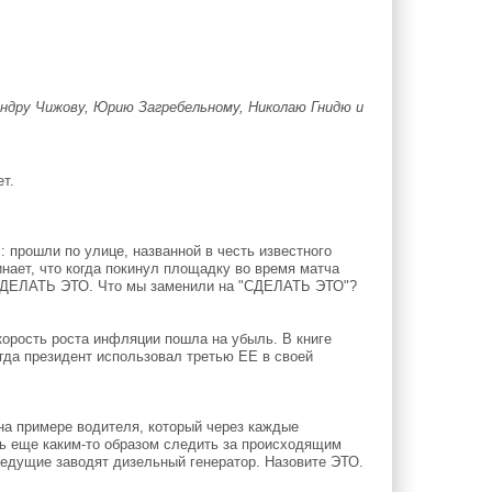
дру Чижову, Юрию Загребельному, Николаю Гнидю и
т.
 прошли по улице, названной в честь известного
ает, что когда покинул площадку во время матча
 СДЕЛАТЬ ЭТО. Что мы заменили на "СДЕЛАТЬ ЭТО"?
корость роста инфляции пошла на убыль. В книге
огда президент использовал третью ЕЕ в своей
а примере водителя, который через каждые
сь еще каким-то образом следить за происходящим
 ведущие заводят дизельный генератор. Назовите ЭТО.