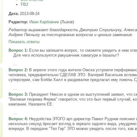
FB2
Дата:
2013-08-24
Редактор:
Иван Карбовник
(Львов)
Редактор выражает благодарность Дмитрию Стрильчуку, Алексан
Андрею Пехныку за тестирование вопросов и ценные замечания.
Показать ответы
Вопрос 1
:
Если вы запишете вопрос, то сможете увидеть в нем отве
Для чего используется ракушечник хамагури и базальт?
...
Вопрос 2
:
В апреле этого года жители Омска устроили перформанс:
человека, предварительно СДЕЛАВ ЭТО. Валерий Васильев вспомин
суперсерии, сам Бобби Халл в раздевалке предлагал ему помочь
...
Вопрос 3
:
Президент Никсон в одном из выступлений заявил, что с
"Великая теорема Ферма" говорится, что это был первый случай, к
кампании. Назовите ЕЕ.
...
Вопрос 4
:
Неудобства ЭТОГО арт-директор Павел Руднев пояснил н
несколько секунд бросает взгляд в зеркало заднего вида, умудряя
впереди. В передаче "Топ Гир" ЭТО можно увидеть после того, как
...