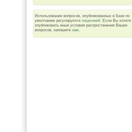
Использование вопросов, опубликованных в Базе по
умолчанию регулируется
лицензией
. Если Вы хотите
опубликовать иные условия распростанения Ваших
вопросов, напишите
нам
.