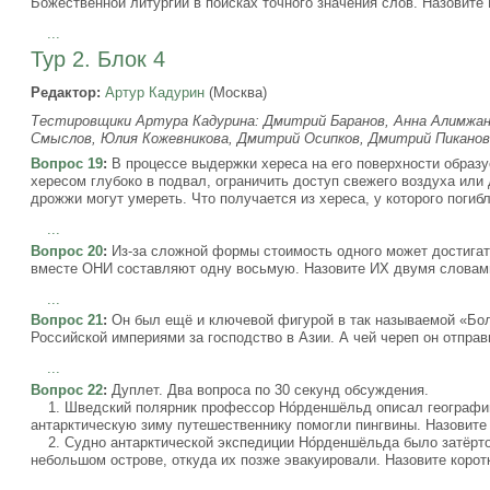
Божественной литургии в поисках точного значения слов. Назовите
...
Тур 2. Блок 4
Редактор:
Артур Кадурин
(Москва)
Тестировщики Артура Кадурина: Дмитрий Баранов, Анна Алимжанов
Смыслов, Юлия Кожевникова, Дмитрий Осипков, Дмитрий Пиканов
Вопрос 19
:
В процессе выдержки хереса на его поверхности образу
хересом глубоко в подвал, ограничить доступ свежего воздуха или 
дрожжи могут умереть. Что получается из хереса, у которого поги
...
Вопрос 20
:
Из-за сложной формы стоимость одного может достигат
вместе ОНИ составляют одну восьмую. Назовите ИХ двумя словам
...
Вопрос 21
:
Он был ещё и ключевой фигурой в так называемой «Бо
Российской империями за господство в Азии. А чей череп он отправ
...
Вопрос 22
:
Дуплет. Два вопроса по 30 секунд обсуждения.
1. Шведский полярник профессор Но́рденшёльд описал географию
антарктическую зиму путешественнику помогли пингвины. Назовит
2. Судно антарктической экспедиции Но́рденшёльда было затёрто
небольшом острове, откуда их позже эвакуировали. Назовите коро