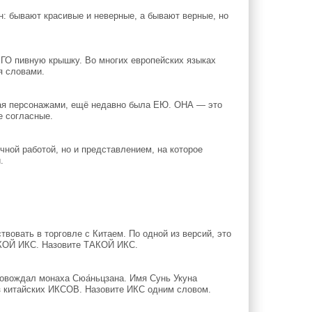
 бывают красивые и неверные, а бывают верные, но
ГО пивную крышку. Во многих европейских языках
я словами.
ная персонажами, ещё недавно была ЕЮ. ОНА — это
е согласные.
чной работой, но и представлением, на которое
.
овать в торговле с Китаем. По одной из версий, это
АКОЙ ИКС. Назовите ТАКОЙ ИКС.
ровождал монаха Сюа́ньцзана. Имя Сунь Укуна
з китайских ИКСОВ. Назовите ИКС одним словом.