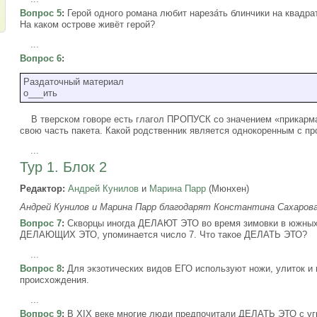
Вопрос 5
:
Герой одного романа любит нареза́ть блинчики на квадра
На каком острове живёт герой?
...
Вопрос 6
:
Раздаточный материал
о___ить
В тверском говоре есть глагол ПРОПУСК со значением «прикарма
свою часть пакета. Какой родственник является однокоренным с п
...
Тур 1. Блок 2
Редактор:
Андрей Кунилов
и
Марина Парр
(Мюнхен)
Андрей Кунилов и Марина Парр благодарят Константина Сахарова
Вопрос 7
:
Скворцы иногда ДЕЛАЮТ ЭТО во время зимовки в южных 
ДЕЛАЮЩИХ ЭТО, упоминается число 7. Что такое ДЕЛАТЬ ЭТО?
...
Вопрос 8
:
Для экзотических видов ЕГО используют ножи, улиток и
происхождения.
...
Вопрос 9
:
В XIX веке многие люди предпочитали ДЕЛАТЬ ЭТО с уг