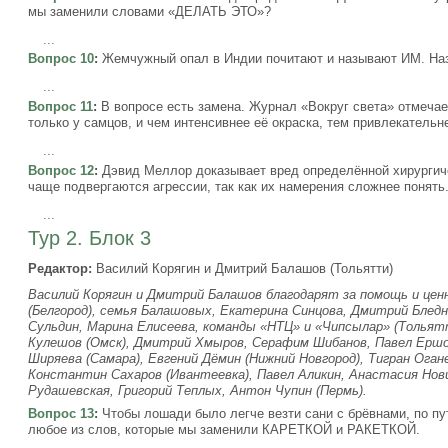
мы заменили словами «ДЕЛАТЬ ЭТО»?
...
Вопрос 10
:
Жемчужный опал в Индии почитают и называют ИМ. На
...
Вопрос 11
:
В вопросе есть замена. Журнал «Вокруг света» отмечае
только у самцов, и чем интенсивнее её окраска, тем привлекательн
...
Вопрос 12
:
Дэвид Меллор доказывает вред определённой хирургиче
чаще подвергаются агрессии, так как их намерения сложнее понять
...
Тур 2. Блок 3
Редактор:
Василий Корягин и Дмитрий Балашов (Тольятти)
Василий Корягин и Дмитрий Балашов благодарят за помощь и це
(Белгород), семья Балашовых, Екатерина Синцова, Дмитрий Бледн
Сульдин, Марина Елисеева, команды «НТЦ» и «Чипсылар» (Тольятт
Кулешов (Омск), Дмитрий Хмыров, Серафим Шибанов, Павел Ершов
Ширяева (Самара), Евгений Дёмин (Нижний Новгород), Тигран Огане
Константин Сахаров (Ивантеевка), Павел Аликин, Анастасия Нови
Рудашевская, Григорий Теплых, Антон Чупин (Пермь).
Вопрос 13
:
Чтобы лошади было легче везти сани с брёвнами, по п
любое из слов, которые мы заменили КАРЕТКОЙ и РАКЕТКОЙ.