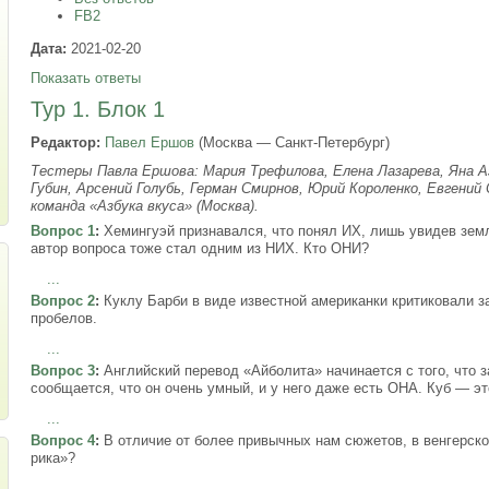
FB2
Дата:
2021-02-20
Показать ответы
Тур 1. Блок 1
Редактор:
Павел Ершов
(Москва — Санкт-Петербург)
Тестеры Павла Ершова: Мария Трефилова, Елена Лазарева, Яна Аз
Губин, Арсений Голубь, Герман Смирнов, Юрий Короленко, Евгений 
команда «Азбука вкуса» (Москва).
Вопрос 1
:
Хемингуэй признавался, что понял ИХ, лишь увидев земл
автор вопроса тоже стал одним из НИХ. Кто ОНИ?
...
Вопрос 2
:
Куклу Барби в виде известной американки критиковали з
пробелов.
...
Вопрос 3
:
Английский перевод «Айболита» начинается с того, что з
сообщается, что он очень умный, и у него даже есть ОНА. Куб —
...
Вопрос 4
:
В отличие от более привычных нам сюжетов, в венгерско
рика»?
...