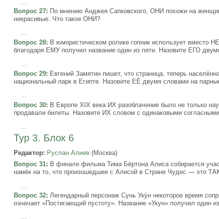
...
Вопрос 27
:
По мнению Анджея Сапковского, ОНИ похожи на женщин:
некрасивые. Что такое ОНИ?
...
Вопрос 28
:
В юмористическом ролике гопник использует вместо НЕ
благодаря ЕМУ получил название один из пяти. Назовите ЕГО двум
...
Вопрос 29
:
Евгений Замятин пишет, что страница, теперь населён
национальный парк в Египте. Назовите ЕЁ двумя словами на парны
...
Вопрос 30
:
В Европе XIX века ИХ разоблачение было не только нау
продавали билеты. Назовите ИХ словом с одинаковыми согласными
...
Тур 3. Блок 6
Редактор:
Руслан Алиев
(Москва)
Вопрос 31
:
В финале фильма Тима Бёртона Алиса собирается участв
намёк на то, что произошедшее с Алисой в Стране Чудес — это Т
...
Вопрос 32
:
Легендарный персонаж Сунь Уку́н некоторое время соп
означает «Постигающий пустоту». Название «Укун» получил один и
...