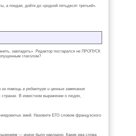
ты, а поедая, дойти до «родной пятьдесят третьей».
нить, завладеть». Редактор постарался не ПРОПУСК
ропущенным глаголом?
 за помощь в редактуре и ценные замечания.
странах. В известном выражении о людях,
 неядовитых змей. Назовите ЕГО словом французского
рызением — иначе было накладно. Какие два слова