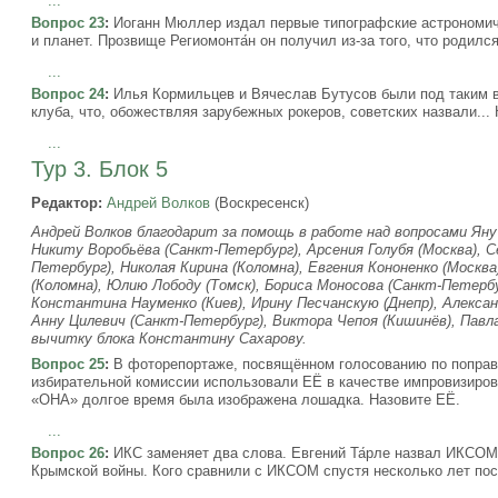
...
Вопрос 23
:
Иоганн Мюллер издал первые типографские астрономич
и планет. Прозвище Региомонта́н он получил из-за того, что родился
...
Вопрос 24
:
Илья Кормильцев и Вячеслав Бутусов были под таким в
клуба, что, обожествляя зарубежных рокеров, советских назвали... 
...
Тур 3. Блок 5
Редактор:
Андрей Волков
(Воскресенск)
Андрей Волков благодарит за помощь в работе над вопросами Яну 
Никиту Воробьёва (Санкт-Петербург), Арсения Голубя (Москва), С
Петербург), Николая Кирина (Коломна), Евгения Кононенко (Москв
(Коломна), Юлию Лободу (Томск), Бориса Моносова (Санкт-Петерб
Константина Науменко (Киев), Ирину Песчанскую (Днепр), Алексан
Анну Цилевич (Санкт-Петербург), Виктора Чепоя (Кишинёв), Павл
вычитку блока Константину Сахарову.
Вопрос 25
:
В фоторепортаже, посвящённом голосованию по поправк
избирательной комиссии использовали ЕЁ в качестве импровизиров
«ОНА» долгое время была изображена лошадка. Назовите ЕЁ.
...
Вопрос 26
:
ИКС заменяет два слова. Евгений Та́рле назвал ИКСОМ
Крымской войны. Кого сравнили с ИКСОМ спустя несколько лет пос