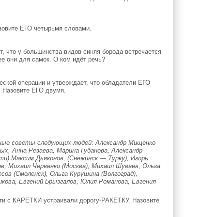
зовите ЕГО четырьмя словами.
т, что у большинства видов синяя борода встречается
ее они для самок. О ком идёт речь?
ской операции и утверждает, что обладатели ЕГО
. Назовите ЕГО двумя.
нные советы следующих людей: Александр Мищенко
ых, Анна Резаева, Марина Губанова, Александр
и) Максим Дьяконов, (Снежинск — Турку), Игорь
, Михаил Червенко (Москва), Михаил Шуваев, Ольга
сов (Смоленск), Ольга Курушина (Волгоград),
кова, Евгений Брызгалов, Юлия Романова, Евгения
ути с КАРЕТКИ устраивали дорогу-РАКЕТКУ. Назовите