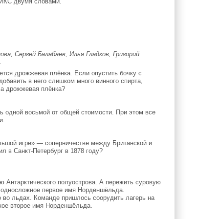
 ИКС двумя словами.
а, Сергей Балабаев, Илья Гладков, Григорий
.
ется дрожжевая плёнка. Если опустить бочку с
добавить в него слишком много винного спирта,
бла дрожжевая плёнка?
ь одной восьмой от общей стоимости. При этом все
и.
льшой игре» — соперничестве между Британской и
ил в Санкт-Петербург в 1878 году?
 Антарктического полуострова. А пережить суровую
е односложное первое имя Норденшёльда.
 во льдах. Команде пришлось соорудить лагерь на
ткое второе имя Норденшёльда.