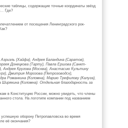
еские таблицы, содержащие точные координаты звёзд
... Где?
печатлением от посещения Ленинградского рок-
Как?
Азриэль (Хайфа), Андрея Баландина (Саратов),
ергея Донецкова (Тарту), Павла Ершова (Санкт-
а), Андрея Кругова (Москва), Анастасию Культину
ург), Дмитрия Морозова (Петрозоводск),
дра Романкина (Коломна), Марию Трефилову (Калуга),
а Ширякина (Коломна). Отдельная благодарность за
ам в Конституцию России, можно увидеть, что члены
анного стола. На логотипе компании под названием
 успешную оборону Петропавловска во время
ле её окончания?