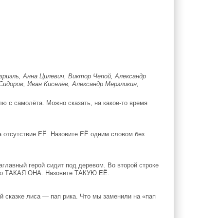
риэль, Анна Цилевич, Виктор Чепой, Александр
Сидоров, Иван Киселёв, Александр Мерзликин,
ю с самолёта. Можно сказать, на какое-то время
а отсутствие ЕЁ. Назовите ЕЁ одним словом без
аглавный герой сидит под деревом. Во второй строке
 это ТАКАЯ ОНА. Назовите ТАКУЮ ЕЁ.
й сказке лиса — пап рика. Что мы заменили на «пап