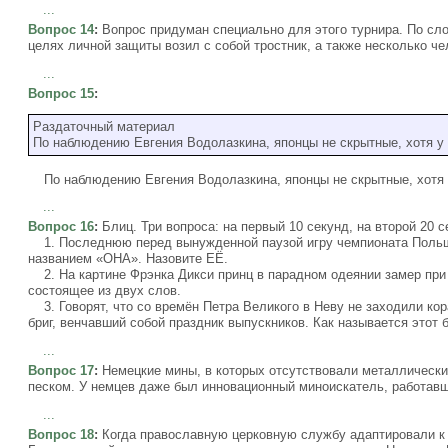
...
Вопрос 14
:
Вопрос придуман специально для этого турнира. По сло
целях личной защиты возил с собой тростник, а также несколько чел
...
Вопрос 15
:
Раздаточный материал
По наблюдению Евгения Водолазкина, японцы не скрытные, хотя у 
По наблюдению Евгения Водолазкина, японцы не скрытные, хотя у
...
Вопрос 16
:
Блиц. Три вопроса: на первый 10 секунд, на второй 20 с
1. Последнюю перед вынужденной паузой игру чемпионата Польш
названием «ОНА». Назовите ЕЁ.
2. На картине Фрэнка Дикси принц в парадном одеянии замер при 
состоящее из двух слов.
3. Говорят, что со времён Петра Великого в Неву не заходили кор
бриг, венчавший собой праздник выпускников. Как называется этот 
...
Вопрос 17
:
Немецкие мины, в которых отсутствовали металлическ
песком. У немцев даже был инновационный миноискатель, работавши
...
Вопрос 18
:
Когда православную церковную службу адаптировали к