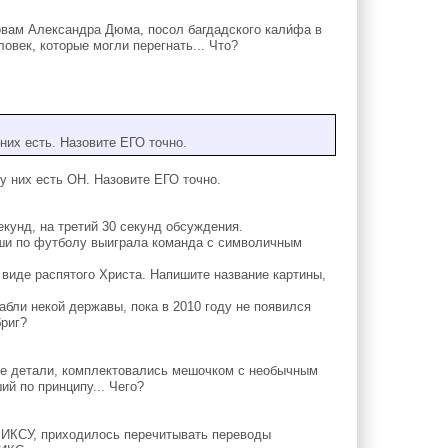
вам Александра Дюма, посол багдадского кали́фа в
овек, которые могли перегнать... Что?
них есть. Назовите ЕГО точно.
 них есть ОН. Назовите ЕГО точно.
екунд, на третий 30 секунд обсуждения.
и по футболу выиграла команда с символичным
виде распятого Христа. Напишите название картины,
абли некой державы, пока в 2010 году не появился
бриг?
ие детали, комплектовались мешочком с необычным
й по принципу... Чего?
 ИКСУ, приходилось перечитывать переводы