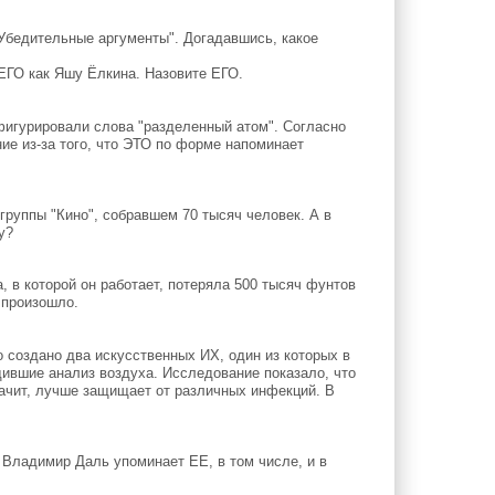
Убедительные аргументы". Догадавшись, какое
ЕГО как Яшу Ёлкина. Назовите ЕГО.
игурировали слова "разделенный атом". Согласно
ие из-за того, что ЭТО по форме напоминает
руппы "Кино", собравшем 70 тысяч человек. А в
у?
, в которой он работает, потеряла 500 тысяч фунтов
о произошло.
 создано два искусственных ИХ, один из которых в
дившие анализ воздуха. Исследование показало, что
ачит, лучше защищает от различных инфекций. В
 Владимир Даль упоминает ЕЕ, в том числе, и в