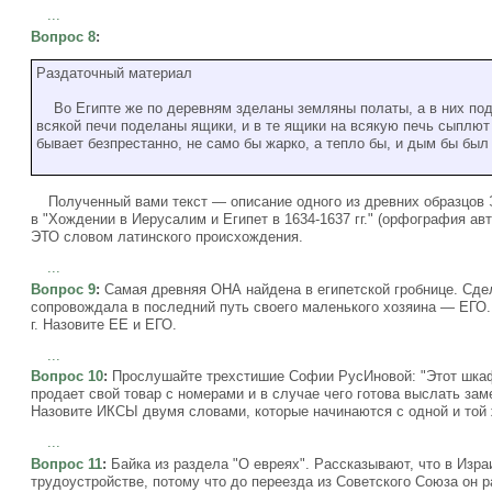
...
Вопрос 8
:
Раздаточный материал
Во Египте же по деревням зделаны земляны полаты, а в них подел
всякой печи поделаны ящики, и в те ящики на всякую печь сыплют по 
бывает безпрестанно, не само бы жарко, а тепло бы, и дым бы был 
Полученный вами текст — описание одного из древних образцов 
в "Хождении в Иерусалим и Египет в 1634-1637 гг." (орфография ав
ЭТО словом латинского происхождения.
...
Вопрос 9
:
Самая древняя ОНА найдена в египетской гробнице. Сде
сопровождала в последний путь своего маленького хозяина — ЕГО. 
г. Назовите ЕЕ и ЕГО.
...
Вопрос 10
:
Прослушайте трехстишие Софии РусИновой: "Этот шкаф!
продает свой товар с номерами и в случае чего готова выслать за
Назовите ИКСЫ двумя словами, которые начинаются с одной и той 
...
Вопрос 11
:
Байка из раздела "О евреях". Рассказывают, что в Изра
трудоустройстве, потому что до переезда из Советского Союза о