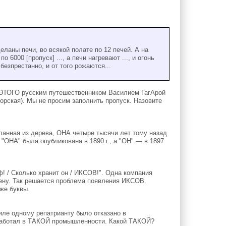
аны печи, во всякой полате по 12 печей. А на
6000 [пропуск] ..., а печи нагревают ..., и огонь
безпрестанно, и от того рожаются...
ЭТОГО русским путешественником Василием ГагАрой
торская). Мы не просим заполнить пропуск. Назовите
ланная из дерева, ОНА четыре тысячи лет тому назад
"ОНА" была опубликована в 1890 г., а "ОН" — в 1897
 / Сколько хранит он / ИКСОВ!". Одна компания
мену. Так решается проблема появления ИКСОВ.
же буквы.
иле одному репатрианту было отказано в
н работал в ТАКОЙ промышленности. Какой ТАКОЙ?