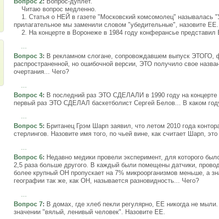
Вопрос 2
:
Вопрос-дуплет.
Читаю вопрос медленно.
1. Статья о НЕЙ в газете "Московский комсомолец" называлась "
прилагательное мы заменили словом "убедительные", назовите ЕЕ.
2. На концерте в Воронеже в 1984 году конферансье представил 
...
Вопрос 3
:
В рекламном слогане, сопровождавшем выпуск ЭТОГО, ф
распространенной, но ошибочной версии, ЭТО получило свое назван
очертания... Чего?
...
Вопрос 4
:
В последний раз ЭТО СДЕЛАЛИ в 1990 году на концерте г
первый раз ЭТО СДЕЛАЛ баскетболист Сергей Белов... В каком год
...
Вопрос 5
:
Британец Грэм Шарп заявил, что летом 2010 года контора
стерлингов. Назовите имя того, по чьей вине, как считает Шарп, эт
...
Вопрос 6
:
Недавно медики провели эксперимент, для которого было
2,5 раза больше другого. В каждый были помещены датчики, прово
более крупный ОН пропускает на 7% микроорганизмов меньше, а зн
географии так же, как ОН, называется разновидность... Чего?
...
Вопрос 7
:
В домах, где хлеб пекли регулярно, ЕЕ никогда не мыли.
значении "вялый, ленивый человек". Назовите ЕЕ.