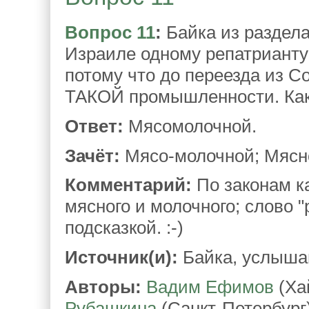
Вопрос 11
:
Байка из раздела
Израиле одному репатрианту 
потому что до переезда из С
ТАКОЙ промышленности. Ка
Ответ:
Мясомолочной.
Зачёт:
Мясо-молочной; Мясн
Комментарий:
По законам к
мясного и молочного; слово 
подсказкой. :-)
Источник(и):
Байка, услышан
Авторы:
Вадим Ефимов
(Ха
Рубашкина
(Санкт-Петербург