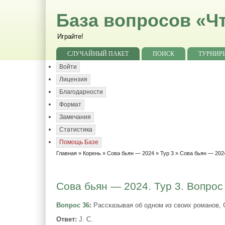
База вопросов «Чт
Играйте!
СЛУЧАЙНЫЙ ПАКЕТ
ПОИСК
ТУРНИР
Войти
Лицензия
Благодарности
Формат
Замечания
Статистика
Помощь Базе
Главная
»
Корень
»
Сова бьян — 2024
»
Тур 3
» Сова бьян — 2024
Сова бьян — 2024. Тур 3. Вопрос
Вопрос 36
:
Рассказывая об одном из своих романов, С
Ответ:
J. C.