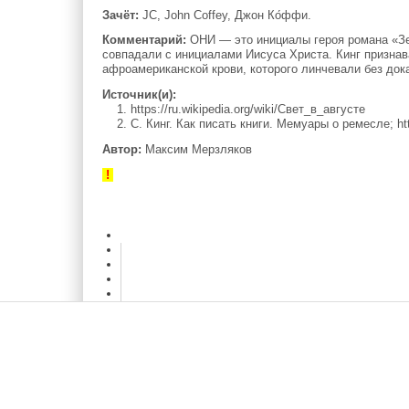
Зачёт:
JC, John Coffey, Джон Ко́ффи.
Комментарий:
ОНИ — это инициалы героя романа «Зел
совпадали с инициалами Иисуса Христа. Кинг признав
афроамериканской крови, которого линчевали без док
Источник(и):
1. https://ru.wikipedia.org/wiki/Свет_в_августе
2. С. Кинг. Как писать книги. Мемуары о ремесле; http
Автор:
Максим Мерзляков
!