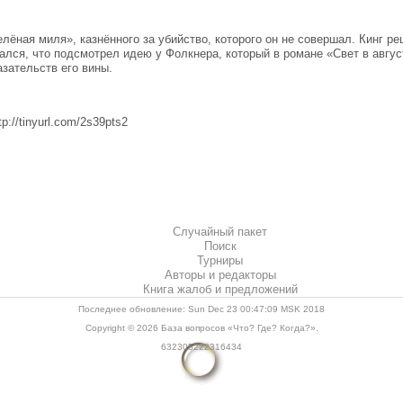
ёная миля», казнённого за убийство, которого он не совершал. Кинг р
ался, что подсмотрел идею у Фолкнера, который в романе «Свет в авгу
азательств его вины.
://tinyurl.com/2s39pts2
Случайный пакет
Поиск
Турниры
Авторы и редакторы
Книга жалоб и предложений
Последнее обновление: Sun Dec 23 00:47:09 MSK 2018
Copyright © 2026
База вопросов «Что? Где? Когда?»
.
632305222316434