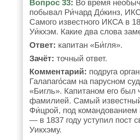
Вопрос 33
:
Во время необыч
побывал Ри́чард До́кинз, И
Самого известного ИКСА в 18
Уи́кхэм. Какие два слова з
Ответ:
капитан «Би́гля».
Зачёт:
точный ответ.
Комментарий:
подруга орган
Галапаго́сам на парусном су
«Бигль». Капитаном его был 
фамилией. Самый известный 
Фи́црой, под командованием 
— в 1837 году уступил пост
Уикхэму.