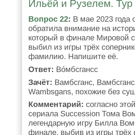
Ильёй и Рузелем. Тур 
Вопрос 22
:
В мае 2023 года 
обратила внимание на истор
который в финале Мировой с
выбил из игры трёх соперник
фамилию. Напишите её.
Ответ:
Во́мбсгансс
Зачёт:
Вамбсганс, Вамбсганс
Wambsgans, похожие без су
Комментарий:
согласно это
сериала Succession Тома Вом
легендарную игру Билла Вомб
финале, выбив из игры трёх 