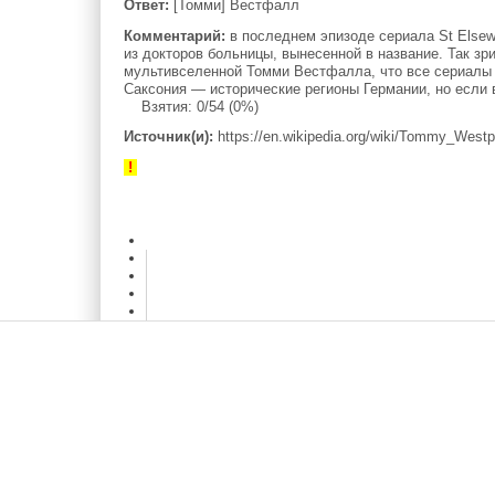
Ответ:
[Томми] Вестфалл
Комментарий:
в последнем эпизоде сериала St Elsew
из докторов больницы, вынесенной в название. Так зр
мультивселенной Томми Вестфалла, что все сериалы 
Саксония — исторические регионы Германии, но если 
Взятия: 0/54 (0%)
Источник(и):
https://en.wikipedia.org/wiki/Tommy_Westp
!