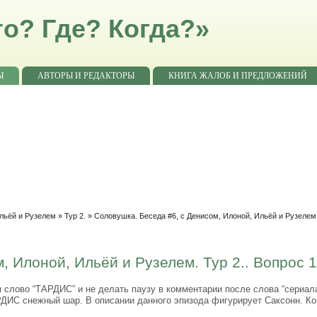
о? Где? Когда?»
Ы
АВТОРЫ И РЕДАКТОРЫ
КНИГА ЖАЛОБ И ПРЕДЛОЖЕНИЙ
Ильёй и Рузелем
»
Тур 2.
» Соловушка. Беседа #6, с Денисом, Илоной, Ильёй и Рузелем.
, Илоной, Ильёй и Рузелем. Тур 2.. Вопрос 
 слово “ТАРДИС” и не делать паузу в комментарии после слова “сериал
ИС снежный шар. В описании данного эпизода фигурирует Саксонн. Ког