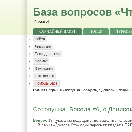
База вопросов «Чт
Играйте!
СЛУЧАЙНЫЙ ПАКЕТ
ПОИСК
ТУРНИР
Войти
Лицензия
Благодарности
Формат
Замечания
Статистика
Помощь Базе
Главная
»
Корень
»
Соловушка. Беседа #6, с Денисом, Илоной, 
Соловушка. Беседа #6, с Денисом
Вопрос 19
:
[указание ведущему: не выделять голосом
В серии «Доктора Кто» один персонаж кладёт в ТАРД