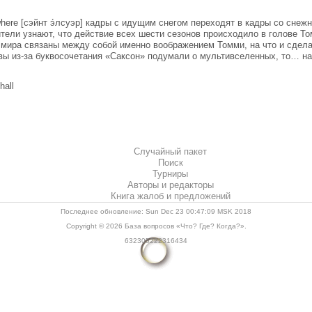
here [сэйнт э́лсуэр] кадры с идущим снегом переходят в кадры со сн
ители узнают, что действие всех шести сезонов происходило в голове Т
мира связаны между собой именно воображением Томми, на что и сдела
вы из-за буквосочетания «Саксон» подумали о мультивселенных, то… на
hall
Случайный пакет
Поиск
Турниры
Авторы и редакторы
Книга жалоб и предложений
Последнее обновление: Sun Dec 23 00:47:09 MSK 2018
Copyright © 2026
База вопросов «Что? Где? Когда?»
.
632305222316434