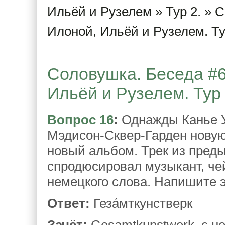
Ильёй и Рузелем
»
Тур 2.
» С
Илоной, Ильёй и Рузелем. Ту
Соловушка. Беседа #6
Ильёй и Рузелем. Тур 
Вопрос 16
:
Однажды Канье У
Мэдисон-Сквер-Гарден новую
новый альбом. Трек из пред
спродюсировал музыкант, че
немецкого слова. Напишите э
Ответ:
Геза́мткунстверк
Зачёт:
Gesamtkunstwerk, с н