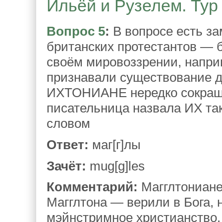
Ильёй и Рузелем. Тур 
Вопрос 5
:
В вопросе есть з
британских протестантов — 
своём мировоззрении, наприм
признавали существование ду
ИХТОНИАНЕ нередко сокраща
писательница назвала ИХ так
словом
Ответ:
маг[г]лы
Зачёт:
mug[g]les
Комментарий:
Магглтониане
Магглтона — верили в Бога, 
мэйнстримное христианство. 