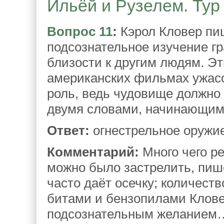
Ильёй и Рузелем. Тур 
Вопрос 11
:
Кэрол Кловер пи
подсознательное изучение г
близости к другим людям. Эт
американских фильмах ужас
роль, ведь чудовище должно
двумя словами, начинающимис
Ответ:
огнестрельное оружи
Комментарий:
Много чего р
можно было застрелить, пиш
часто даёт осечку; количест
битами и бензопилами Клове
подсознательным желанием…