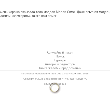
 очень хорошо скрывала тело модели Молли Симс. Даже опытная модель
логизм «заблюрить» также вам помог.
Случайный пакет
Поиск
Турниры
Авторы и редакторы
Книга жалоб и предложений
Последнее обновление: Sun Dec 23 00:47:09 MSK 2018
Copyright © 2026
База вопросов «Что? Где? Когда?»
.
632305222316434