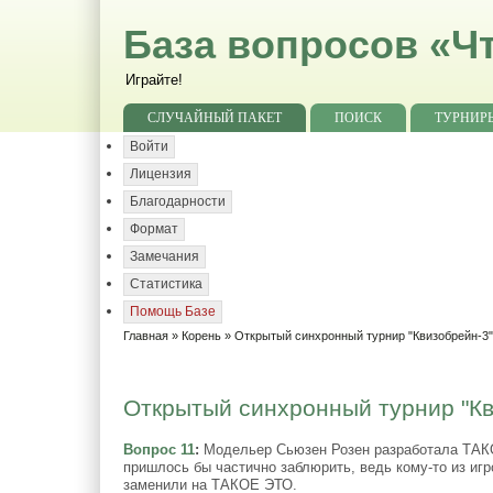
База вопросов «Чт
Играйте!
СЛУЧАЙНЫЙ ПАКЕТ
ПОИСК
ТУРНИР
Войти
Лицензия
Благодарности
Формат
Замечания
Статистика
Помощь Базе
Главная
»
Корень
»
Открытый синхронный турнир "Квизобрейн-3
Открытый синхронный турнир "Кви
Вопрос 11
:
Модельер Сьюзен Розен разработала ТАКО
пришлось бы частично заблюрить, ведь кому-то из игр
заменили на ТАКОЕ ЭТО.