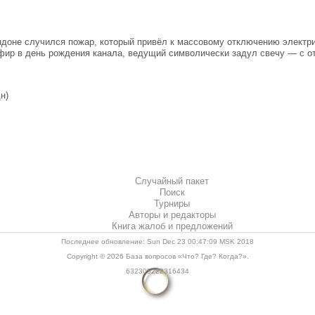
доне случился пожар, который привёл к массовому отключению электри
фир в день рождения канала, ведущий символически задул свечу — с от
н)
Случайный пакет
Поиск
Турниры
Авторы и редакторы
Книга жалоб и предложений
Последнее обновление: Sun Dec 23 00:47:09 MSK 2018
Copyright © 2026
База вопросов «Что? Где? Когда?»
.
632305222316434