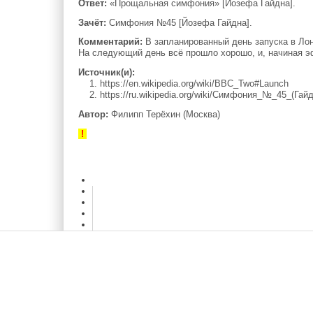
Ответ:
«Прощальная симфония» [Йозефа Гайдна].
Зачёт:
Симфония №45 [Йозефа Гайдна].
Комментарий:
В запланированный день запуска в Лон
На следующий день всё прошло хорошо, и, начиная э
Источник(и):
1. https://en.wikipedia.org/wiki/BBC_Two#Launch
2. https://ru.wikipedia.org/wiki/Симфония_№_45_(Гайд
Автор:
Филипп Терёхин (Москва)
!