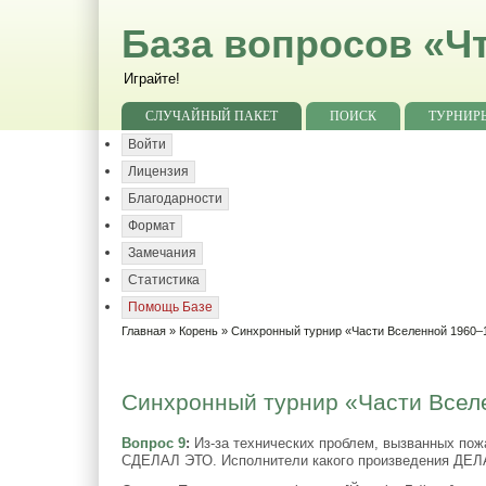
База вопросов «Чт
Играйте!
СЛУЧАЙНЫЙ ПАКЕТ
ПОИСК
ТУРНИР
Войти
Лицензия
Благодарности
Формат
Замечания
Статистика
Помощь Базе
Главная
»
Корень
»
Синхронный турнир «Части Вселенной 1960–1
Синхронный турнир «Части Вселе
Вопрос 9
:
Из-за технических проблем, вызванных пож
СДЕЛАЛ ЭТО. Исполнители какого произведения ДЕ