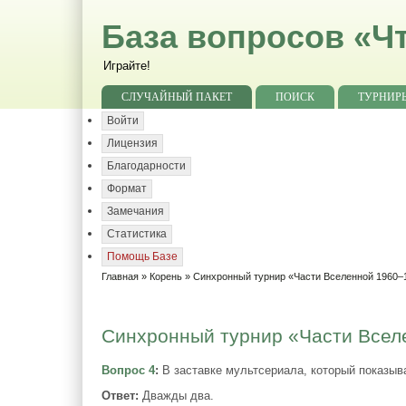
База вопросов «Чт
Играйте!
СЛУЧАЙНЫЙ ПАКЕТ
ПОИСК
ТУРНИР
Войти
Лицензия
Благодарности
Формат
Замечания
Статистика
Помощь Базе
Главная
»
Корень
»
Синхронный турнир «Части Вселенной 1960–1
Синхронный турнир «Части Вселе
Вопрос 4
:
В заставке мультсериала, который показывал
Ответ:
Дважды два.