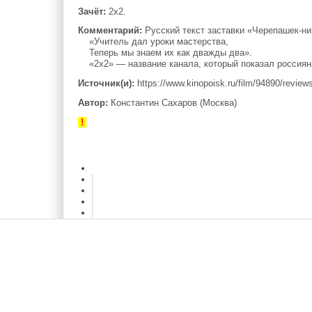
Зачёт:
2х2.
Комментарий:
Русский текст заставки «Черепашек-ни
«Учитель дал уроки мастерства,
Теперь мы знаем их как дважды два».
«2х2» — название канала, который показал россияна
Источник(и):
https://www.kinopoisk.ru/film/94890/review
Автор:
Константин Сахаров (Москва)
!