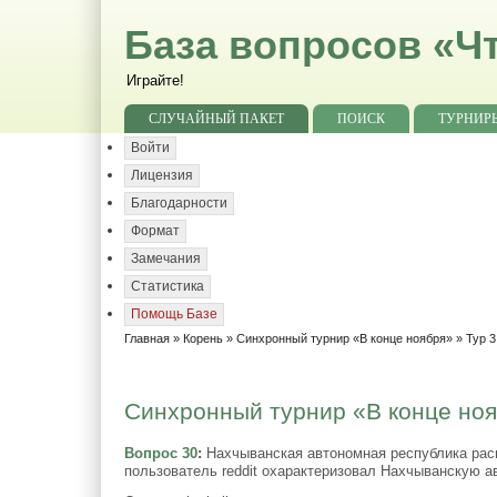
База вопросов «Чт
Играйте!
СЛУЧАЙНЫЙ ПАКЕТ
ПОИСК
ТУРНИР
Войти
Лицензия
Благодарности
Формат
Замечания
Статистика
Помощь Базе
Главная
»
Корень
»
Синхронный турнир «В конце ноября»
»
Тур 3
Синхронный турнир «В конце нояб
Вопрос 30
:
Нахчыванская автономная республика рас
пользователь reddit охарактеризовал Нахчыванскую а