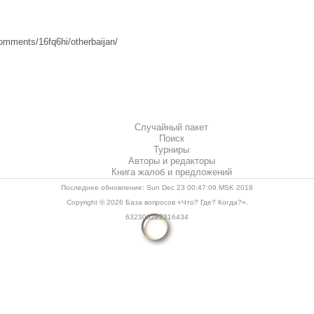
omments/16fq6hi/otherbaijan/
Случайный пакет
Поиск
Турниры
Авторы и редакторы
Книга жалоб и предложений
Последнее обновление: Sun Dec 23 00:47:09 MSK 2018
Copyright © 2026
База вопросов «Что? Где? Когда?»
.
632305222316434