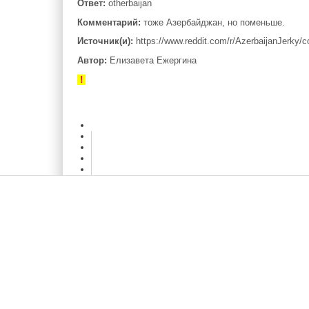
Ответ:
otherbaijan
Комментарий:
тоже Азербайджан, но поменьше.
Источник(и):
https://www.reddit.com/r/AzerbaijanJerky/c
Автор:
Елизавета Ежергина
!